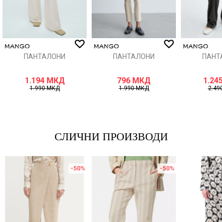
ИСПРАТИ
ПАНТАЛОНИ
ПАНТАЛОНИ
ПАНТ
1.194
МКД
796
МКД
1.24
1.990
МКД
1.990
МКД
2.49
СЛИЧНИ ПРОИЗВОДИ
-50
%
-50
%