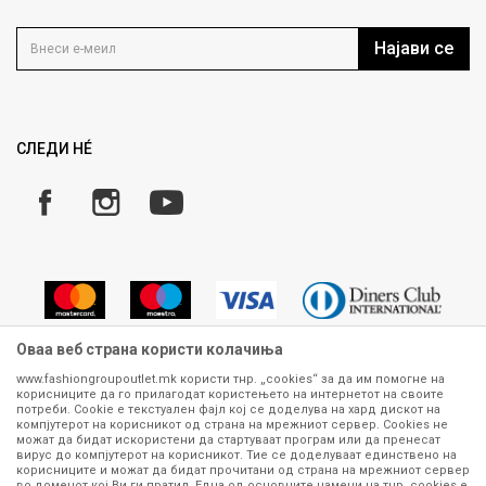
Контакт
Услови на користење
Кариера
Најави се
Како да купите
Ценовник
Право на повлекување/враќање на производ
Рекламации
Замена и рефундација на производи
СЛЕДИ НÉ
Услови за испорака
Плаќање
Оваа веб страна користи колачиња
www.fashiongroupoutlet.mk користи тнр. „cookies“ за да им помогне на
корисниците да го прилагодат користењето на интернетот на своите
Сите информации околу производите кои се изложени на нашата
потреби. Cookie е текстуален фајл кој се доделува на хард дискот на
онлајн продавница се стремиме да бидат конкретни, точни и прецизни,
компјутерот на корисникот од страна на мрежниот сервер. Cookies не
можат да бидат искористени да стартуваат програм или да пренесат
меѓутоа не можеме да гарантираме дека се без ниту една грешка или
вирус до компјутерот на корисникот. Тие се доделуваат единствено на
пак дека сите производи во моментот се достапни на залиха.
корисниците и можат да бидат прочитани од страна на мрежниот сервер
Фотографиите се најверодостојниот приказ на производот. Доколку
во доменот кој Ви ги пратил. Една од основните намени на тнр. сookies е