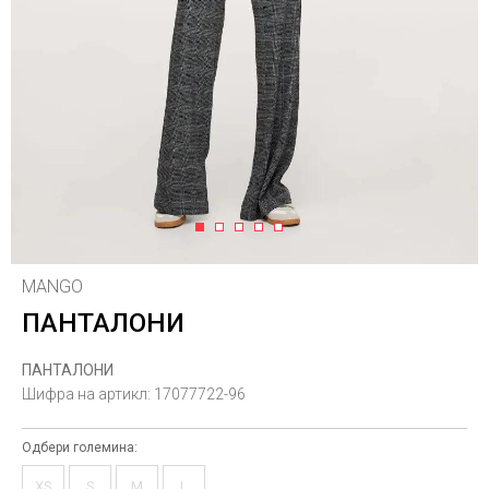
1
2
3
4
5
MANGO
ПАНТАЛОНИ
ПАНТАЛОНИ
Шифра на артикл:
17077722-96
Одбери големина:
XS
S
M
L