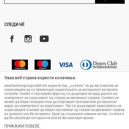
Ценовник
Право на повлекување/враќање на производ
Рекламации
Замена и рефундација на производи
СЛЕДИ НÉ
Услови за испорака
Плаќање
Оваа веб страна користи колачиња
www.fashiongroupoutlet.mk користи тнр. „cookies“ за да им помогне на
корисниците да го прилагодат користењето на интернетот на своите
Сите информации околу производите кои се изложени на нашата
потреби. Cookie е текстуален фајл кој се доделува на хард дискот на
онлајн продавница се стремиме да бидат конкретни, точни и прецизни,
компјутерот на корисникот од страна на мрежниот сервер. Cookies не
можат да бидат искористени да стартуваат програм или да пренесат
меѓутоа не можеме да гарантираме дека се без ниту една грешка или
вирус до компјутерот на корисникот. Тие се доделуваат единствено на
пак дека сите производи во моментот се достапни на залиха.
корисниците и можат да бидат прочитани од страна на мрежниот сервер
Фотографиите се најверодостојниот приказ на производот. Доколку
во доменот кој Ви ги пратил. Една од основните намени на тнр. сookies е
дојде до потреба за замена на производ или рефундација, процедурата
да Ви обезбеди погодности кои ќе Ви заштедат време.
може да трае до 15 работни дена. За повеќе информации,
ПРИКАЖИ ПОВЕЌЕ
контактирајте не на телефонскиот број 070 275 363 или на е-