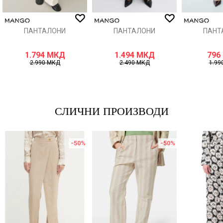
ИСПРАТИ
ПАНТАЛОНИ
ПАНТАЛОНИ
ПАНТ
1.794
МКД
1.494
МКД
796
2.990
МКД
2.490
МКД
1.99
СЛИЧНИ ПРОИЗВОДИ
-50
%
-50
%