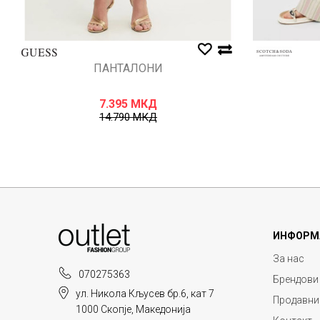
ПАНТАЛОНИ
7.395
МКД
14.790
МКД
ИНФОРМ
За нас
070275363
Брендови
ул. Никола Кљусев бр.6, кат 7
Продавни
1000 Скопје, Македонија