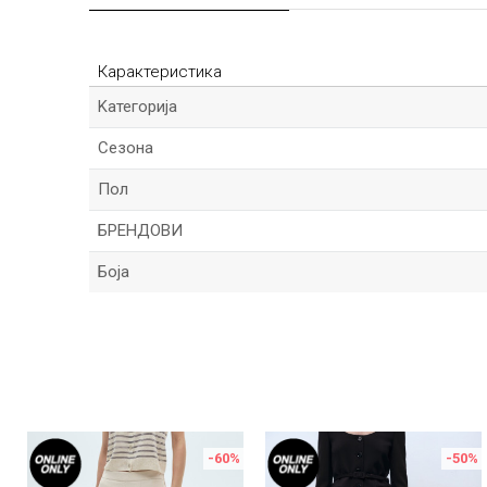
Карактеристика
Kатегорија
Сезона
Пол
БРЕНДОВИ
Боја
Име/Прекар
Порака
%
-60
%
-50
%