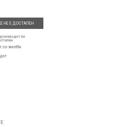
Е НЕ Е ДОСТАПЕН
производот ќе
остапен
т со желби
одот
ТЕ