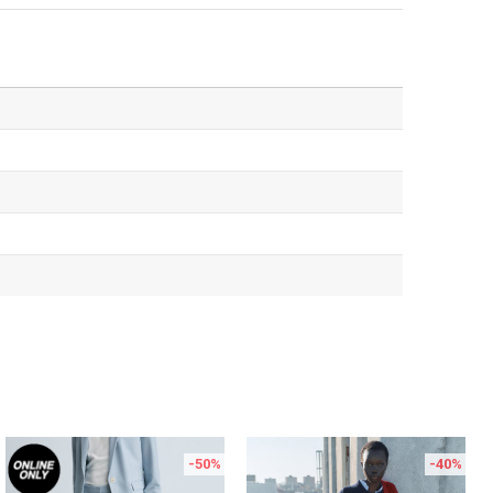
-50
%
-40
%