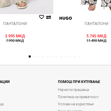
ПАНТАЛОНИ
ПАНТАЛОНИ
3.995
МКД
5.745
МКД
7.990
МКД
11.490
МКД
1
2
3
4
5
6
7
8
9
10
11
12
АЦИИ
ПОМОШ ПРИ КУПУВАЊЕ
Најчести прашања
Политика на приватност
ца
Услови на користење