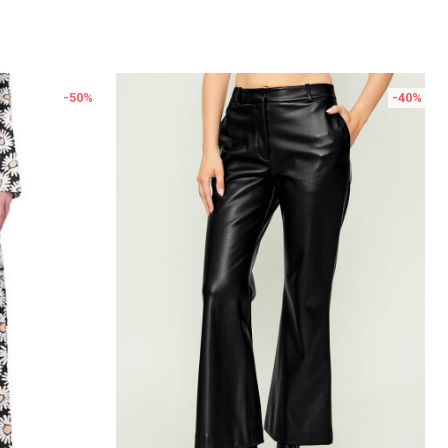
-50
%
-40
%