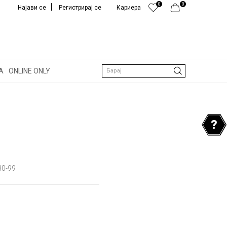
0
0
Најави се
Регистрирај се
Кариера
А
ONLINE ONLY
Барај
30-99