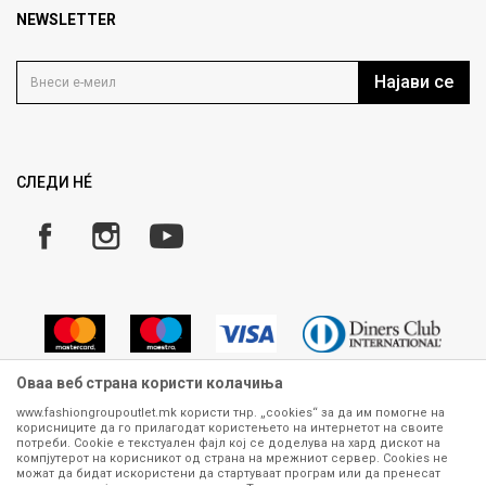
Продавница
NEWSLETTER
Политика на приватност
Контакт
Услови на користење
Кариера
Најави се
Како да купите
Ценовник
Право на повлекување/враќање на производ
Рекламации
Замена и рефундација на производи
СЛЕДИ НÉ
Услови за испорака
Плаќање
Оваа веб страна користи колачиња
www.fashiongroupoutlet.mk користи тнр. „cookies“ за да им помогне на
корисниците да го прилагодат користењето на интернетот на своите
Сите информации околу производите кои се изложени на нашата
потреби. Cookie е текстуален фајл кој се доделува на хард дискот на
онлајн продавница се стремиме да бидат конкретни, точни и прецизни,
компјутерот на корисникот од страна на мрежниот сервер. Cookies не
можат да бидат искористени да стартуваат програм или да пренесат
меѓутоа не можеме да гарантираме дека се без ниту една грешка или