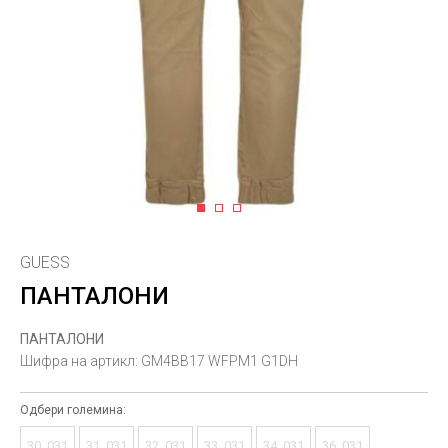
1
2
3
GUESS
ПАНТАЛОНИ
ПАНТАЛОНИ
Шифра на артикл:
GM4BB17 WFPM1 G1DH
Одбери големина:
30_031
31_031
32_031
33_031
34_031
36_031