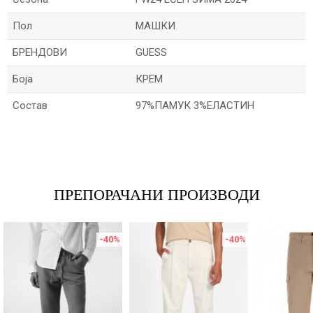
Пол
МАШКИ
БРЕНДОВИ
GUESS
Боја
КРЕМ
Состав
97%ПАМУК 3%ЕЛАСТИН
Име/Прекар
Е-меил
ПРЕПОРАЧАНИ ПРОИЗВОДИ
-40
%
-40
%
Порака