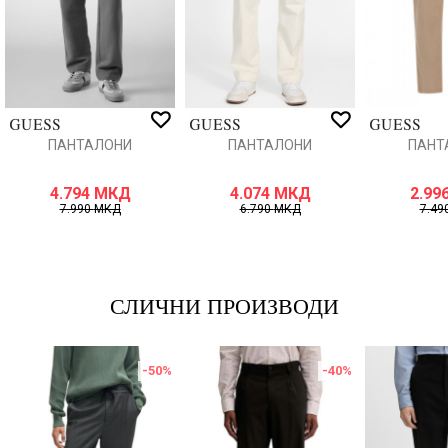
ИСПРАТИ
ПАНТАЛОНИ
ПАНТАЛОНИ
ПАНТ
4.794
МКД
4.074
МКД
2.99
7.990
МКД
6.790
МКД
7.49
СЛИЧНИ ПРОИЗВОДИ
-50
%
-40
%