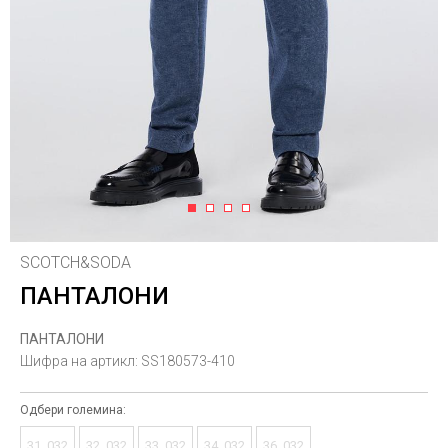
1
2
3
4
SCOTCH&SODA
ПАНТАЛОНИ
ПАНТАЛОНИ
Шифра на артикл:
SS180573-410
Одбери големина:
31_032
32_032
33_032
34_032
36_032