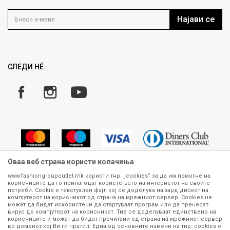
Контакт
Услови на користење
Кариера
Најави се
Како да купите
Ценовник
Право на повлекување/враќање на производ
Рекламации
Замена и рефундација на производи
СЛЕДИ НÉ
Услови за испорака
Плаќање
Оваа веб страна користи колачиња
www.fashiongroupoutlet.mk користи тнр. „cookies“ за да им помогне на
корисниците да го прилагодат користењето на интернетот на своите
Сите информации околу производите кои се изложени на нашата
потреби. Cookie е текстуален фајл кој се доделува на хард дискот на
онлајн продавница се стремиме да бидат конкретни, точни и прецизни,
компјутерот на корисникот од страна на мрежниот сервер. Cookies не
можат да бидат искористени да стартуваат програм или да пренесат
меѓутоа не можеме да гарантираме дека се без ниту една грешка или
вирус до компјутерот на корисникот. Тие се доделуваат единствено на
пак дека сите производи во моментот се достапни на залиха.
корисниците и можат да бидат прочитани од страна на мрежниот сервер
Фотографиите се најверодостојниот приказ на производот. Доколку
во доменот кој Ви ги пратил. Една од основните намени на тнр. сookies е