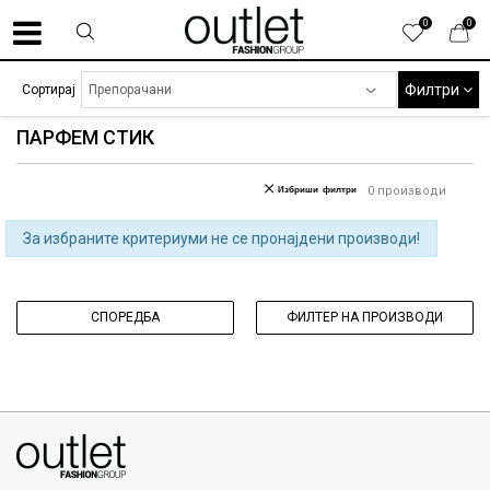
0
0
Филтри
Сортирај
ПАРФЕМ СТИК
Избриши филтри
0
производи
За избраните критериуми не се пронајдени производи!
СПОРЕДБА
ФИЛТЕР НА ПРОИЗВОДИ
070275363
ул. Никола Кљусев бр.6, кат 7