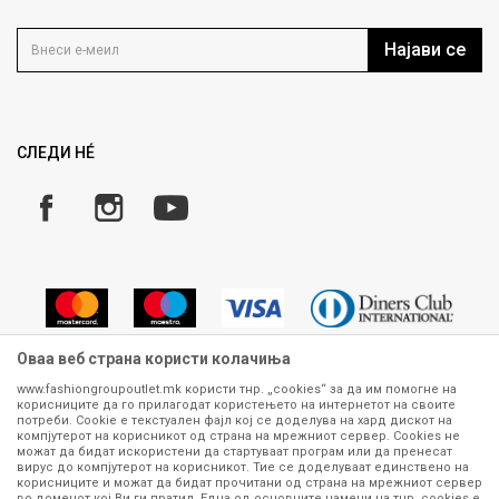
Контакт
Услови на користење
Кариера
Најави се
Како да купите
Ценовник
Право на повлекување/враќање на производ
Рекламации
Замена и рефундација на производи
СЛЕДИ НÉ
Услови за испорака
Плаќање
Оваа веб страна користи колачиња
www.fashiongroupoutlet.mk користи тнр. „cookies“ за да им помогне на
корисниците да го прилагодат користењето на интернетот на своите
Сите информации околу производите кои се изложени на нашата
потреби. Cookie е текстуален фајл кој се доделува на хард дискот на
онлајн продавница се стремиме да бидат конкретни, точни и прецизни,
компјутерот на корисникот од страна на мрежниот сервер. Cookies не
можат да бидат искористени да стартуваат програм или да пренесат
меѓутоа не можеме да гарантираме дека се без ниту една грешка или
вирус до компјутерот на корисникот. Тие се доделуваат единствено на
пак дека сите производи во моментот се достапни на залиха.
корисниците и можат да бидат прочитани од страна на мрежниот сервер
Фотографиите се најверодостојниот приказ на производот. Доколку
во доменот кој Ви ги пратил. Една од основните намени на тнр. сookies е