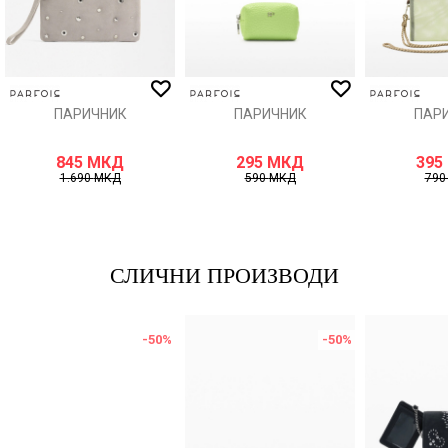
ИСПРАТИ
ПАРИЧНИК
ПАРИЧНИК
ПАР
845
МКД
295
МКД
395
1.690
МКД
590
МКД
79
СЛИЧНИ ПРОИЗВОДИ
-50
%
-50
%