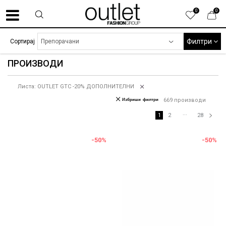
0
0
Филтри
Сортирај
ПРОИЗВОДИ
Листа: OUTLET GTC -20% ДОПОЛНИТЕЛНИ
Избриши филтри
669
производи
...
1
2
28
-50
%
-50
%