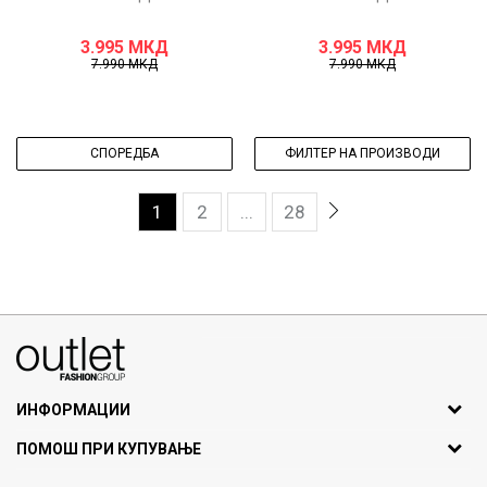
3.995
МКД
3.995
МКД
7.990
МКД
7.990
МКД
СПОРЕДБА
ФИЛТЕР НА ПРОИЗВОДИ
1
2
...
28
070275363
ул. Никола Кљусев бр.6, кат 7
1000 Скопје, Македонија
ИНФОРМАЦИИ
ДБ: МК4030006611193
За нас
ПОМОШ ПРИ КУПУВАЊЕ
outlet@fashiongroup.com.mk
Брендови
Најчести прашања