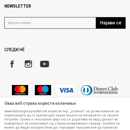
Продавница
NEWSLETTER
Политика на приватност
Контакт
Услови на користење
Кариера
Најави се
Како да купите
Ценовник
Право на повлекување/враќање на производ
Рекламации
Замена и рефундација на производи
СЛЕДИ НÉ
Услови за испорака
Плаќање
Оваа веб страна користи колачиња
www.fashiongroupoutlet.mk користи тнр. „cookies“ за да им помогне на
корисниците да го прилагодат користењето на интернетот на своите
Сите информации околу производите кои се изложени на нашата
потреби. Cookie е текстуален фајл кој се доделува на хард дискот на
онлајн продавница се стремиме да бидат конкретни, точни и прецизни,
компјутерот на корисникот од страна на мрежниот сервер. Cookies не
можат да бидат искористени да стартуваат програм или да пренесат
меѓутоа не можеме да гарантираме дека се без ниту една грешка или