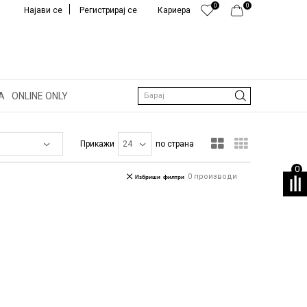
0
0
Најави се
Регистрирај се
Кариера
А
ONLINE ONLY
Барај
Прикажи
по страна
0
0
производи
Избриши филтри