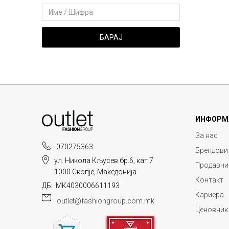
БАРАЈ
ИНФОРМ
За нас
070275363
Брендови
ул. Никола Кљусев бр.6, кат 7
Продавни
1000 Скопје, Македонија
Контакт
ДБ: МК4030006611193
Кариера
outlet@fashiongroup.com.mk
Ценовник