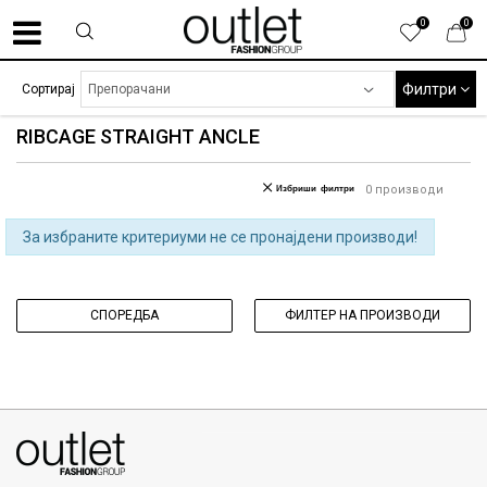
0
0
Филтри
Сортирај
RIBCAGE STRAIGHT ANCLE
Избриши филтри
0
производи
За избраните критериуми не се пронајдени производи!
СПОРЕДБА
ФИЛТЕР НА ПРОИЗВОДИ
070275363
ул. Никола Кљусев бр.6, кат 7