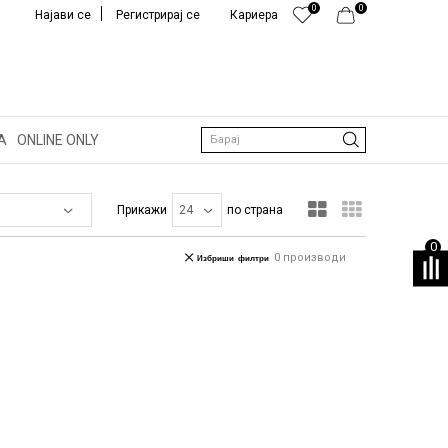
0
0
Најави се
Регистрирај се
Кариера
А
ONLINE ONLY
Барај
Прикажи
по страна
0
0
производи
Избриши филтри