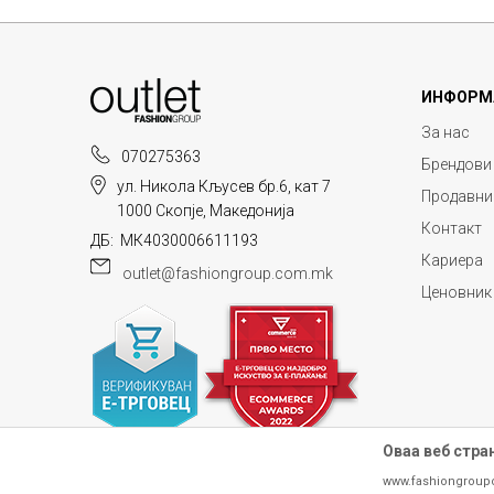
ИНФОРМ
За нас
070275363
Брендови
ул. Никола Кљусев бр.6, кат 7
Продавни
1000 Скопје, Македонија
Контакт
ДБ: МК4030006611193
Кариера
outlet@fashiongroup.com.mk
Ценовник
Оваа веб стра
www.fashiongroup