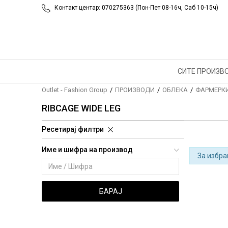
Контакт центар: 070275363 (Пон-Пет 08-16ч, Саб 10-15ч)
СИТЕ ПРОИЗВ
Outlet - Fashion Group
ПРОИЗВОДИ
ОБЛЕКА
ФАРМЕРК
RIBCAGE WIDE LEG
Ресетирај филтри
Име и шифра на производ
За избра
БАРАЈ