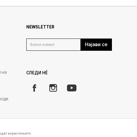
NEWSLETTER
Најави се
 на
СЛЕДИ НÉ
води
годат користењето