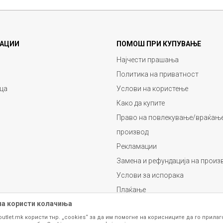
АЦИИ
ПОМОШ ПРИ КУПУВАЊЕ
Најчести прашања
Политика на приватност
ца
Услови на користење
Како да купите
Право на повлекување/враќање
производ
Рекламации
Замена и рефундација на произ
Услови за испорака
Плаќање
на користи колачиња
outlet.mk користи тнр. „cookies“ за да им помогне на корисниците да го прила