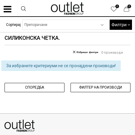
0
0
Филтри
Сортирај
СИЛИКОНСКА ЧЕТКА.
Избриши филтри
0
производи
За избраните критериуми не се пронајдени производи!
СПОРЕДБА
ФИЛТЕР НА ПРОИЗВОДИ
070275363
ул. Никола Кљусев бр.6, кат 7