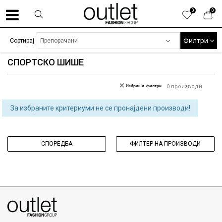
0
0
Филтри
Сортирај
СПОРТСКО ШИШЕ
Избриши филтри
0
производи
За избраните критериуми не се пронајдени производи!
СПОРЕДБА
ФИЛТЕР НА ПРОИЗВОДИ
070275363
ул. Никола Кљусев бр.6, кат 7