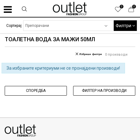
0
0
Филтри
Сортирај
ТОАЛЕТНА ВОДА ЗА МАЖИ 50МЛ
Избриши филтри
0
производи
За избраните критериуми не се пронајдени производи!
СПОРЕДБА
ФИЛТЕР НА ПРОИЗВОДИ
070275363
ул. Никола Кљусев бр.6, кат 7