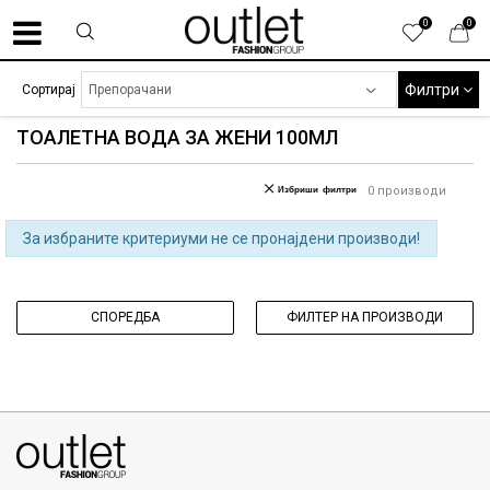
0
0
Филтри
Сортирај
ТОАЛЕТНА ВОДА ЗА ЖЕНИ 100МЛ
Избриши филтри
0
производи
За избраните критериуми не се пронајдени производи!
СПОРЕДБА
ФИЛТЕР НА ПРОИЗВОДИ
070275363
ул. Никола Кљусев бр.6, кат 7