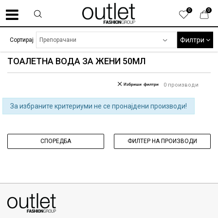
0
0
Филтри
Сортирај
ТОАЛЕТНА ВОДА ЗА ЖЕНИ 50МЛ
Избриши филтри
0
производи
За избраните критериуми не се пронајдени производи!
СПОРЕДБА
ФИЛТЕР НА ПРОИЗВОДИ
070275363
ул. Никола Кљусев бр.6, кат 7