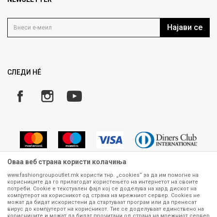
Политика на приватност
Контакт
Услови на користење
Кариера
Најави се
Како да купите
Ценовник
Право на повлекување/враќање на производ
ИСПРАТИ
Рекламации
Замена и рефундација на производи
СЛЕДИ НÉ
Услови за испорака
Плаќање
Оваа веб страна користи колачиња
www.fashiongroupoutlet.mk користи тнр. „cookies“ за да им помогне на
корисниците да го прилагодат користењето на интернетот на своите
Сите информации околу производите кои се изложени на нашата
потреби. Cookie е текстуален фајл кој се доделува на хард дискот на
онлајн продавница се стремиме да бидат конкретни, точни и прецизни,
компјутерот на корисникот од страна на мрежниот сервер. Cookies не
можат да бидат искористени да стартуваат програм или да пренесат
меѓутоа не можеме да гарантираме дека се без ниту една грешка или
вирус до компјутерот на корисникот. Тие се доделуваат единствено на
пак дека сите производи во моментот се достапни на залиха.
корисниците и можат да бидат прочитани од страна на мрежниот сервер