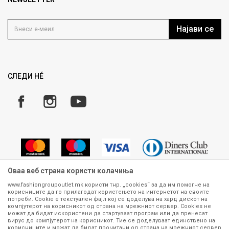
Политика на приватност
Контакт
Услови на користење
Кариера
Најави се
Како да купите
Ценовник
Право на повлекување/враќање на производ
ИСПРАТИ
Рекламации
Замена и рефундација на производи
СЛЕДИ НÉ
Услови за испорака
Плаќање
Оваа веб страна користи колачиња
www.fashiongroupoutlet.mk користи тнр. „cookies“ за да им помогне на
корисниците да го прилагодат користењето на интернетот на своите
Сите информации околу производите кои се изложени на нашата
потреби. Cookie е текстуален фајл кој се доделува на хард дискот на
онлајн продавница се стремиме да бидат конкретни, точни и прецизни,
компјутерот на корисникот од страна на мрежниот сервер. Cookies не
можат да бидат искористени да стартуваат програм или да пренесат
меѓутоа не можеме да гарантираме дека се без ниту една грешка или
вирус до компјутерот на корисникот. Тие се доделуваат единствено на
пак дека сите производи во моментот се достапни на залиха.
корисниците и можат да бидат прочитани од страна на мрежниот сервер