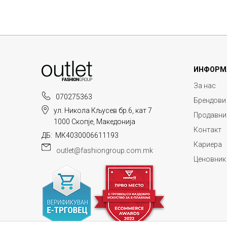
ИНФОРМ
За нас
070275363
Брендови
ул. Никола Кљусев бр.6, кат 7
Продавни
1000 Скопје, Македонија
Контакт
ДБ: МК4030006611193
Кариера
outlet@fashiongroup.com.mk
Ценовник