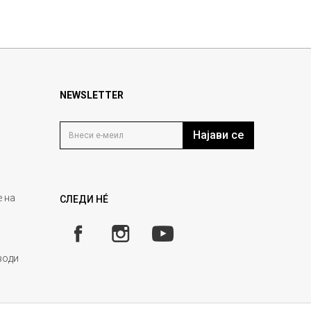
NEWSLETTER
Најави се
 на
СЛЕДИ НÉ
води