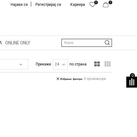
0
0
Најави се
Регистрирај се
Кариера
А
ONLINE ONLY
Барај
Прикажи
по страна
0
0
производи
Избриши филтри