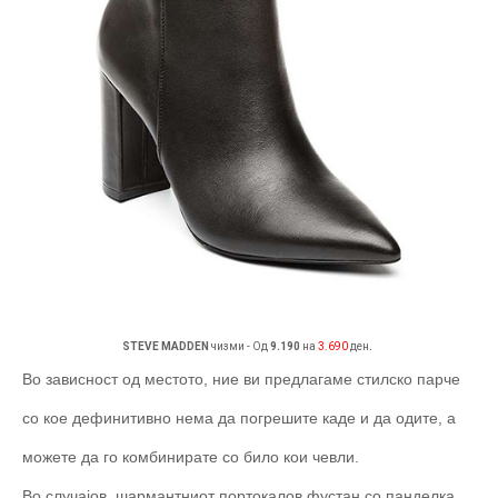
.
STEVE MADDEN
чизми - Од
9.190
на
3.690
ден
Во зависност од местото, ние ви предлагаме стилско парче
со кое дефинитивно нема да погрешите каде и да одите, а
можете да го комбинирате со било кои чевли.
Во случајов, шармантниот портокалов фустан со панделка