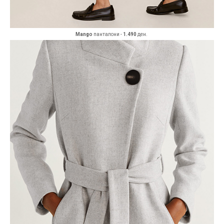
Mango
панталони -
1.490
ден.