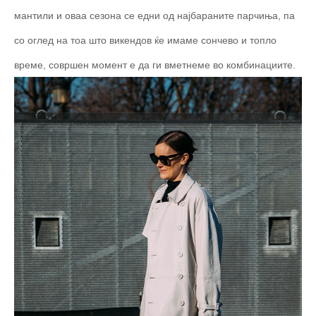
мантили и оваа сезона се едни од најбараните парчиња, па
со оглед на тоа што викендов ќе имаме сончево и топло
време, совршен момент е да ги вметнеме во комбинациите.