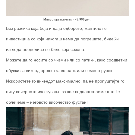
Mango
кратки чизми -
5.990
ден.
Без разлика која боја и да ја одберете, мантилот е
инвестиција со која никогаш нема да погрешите, бидејќи
изгледа неодоливо во било која сезона.
Можете да го носите со чизми или со патики, како соодветни
обувки за викенд прошетка во парк или семеен ручек.
Искористете го викендот максимално, па не пропуштајте го
ниту вечерното излегување за кое веднаш знаеме што ќе
облечеме – неговото височество фустан!