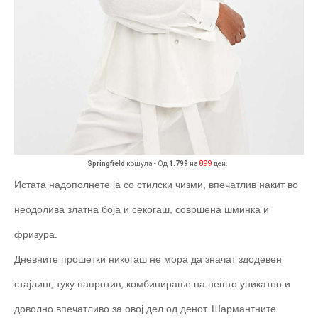
Springfield
кошула - Од
1.799
на
899
ден.
Истата надополнете ја со стилски чизми, впечатлив накит во
неодолива златна боја и секогаш, совршена шминка и
фризура.
Дневните прошетки никогаш не мора да значат здодевен
стајлинг, туку напротив, комбинирање на нешто уникатно и
доволно впечатливо за овој дел од денот. Шармантните