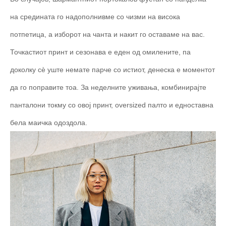
на средината го надополнивме со чизми на висока
потпетица, а изборот на чанта и накит го оставаме на вас.
Точкастиот принт и сезонава е еден од омилените, па
доколку сè уште немате парче со истиот, денеска е моментот
да го поправите тоа. За неделните уживања, комбинирајте
панталони токму со овој принт, oversized палто и едноставна
бела маичка одоздола.