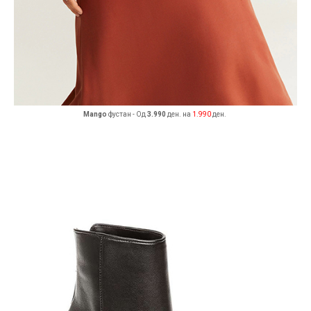
Mango
фустан - Од
3.990
ден. на
1.990
ден.