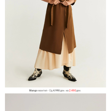
Mango
мантил - Од
4.990
ден. на
2.490
ден.