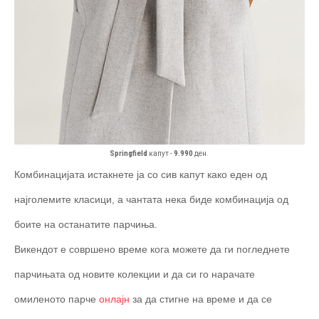
Springfield
капут -
9.990
ден.
Комбинацијата истакнете ја со сив капут како еден од
најголемите класици, а чантата нека биде комбинација од
боите на останатите парчиња.
Викендот е совршено време кога можете да ги погледнете
парчињата од новите колекции и да си го нарачате
омиленото парче
онлајн
за да стигне на време и да се