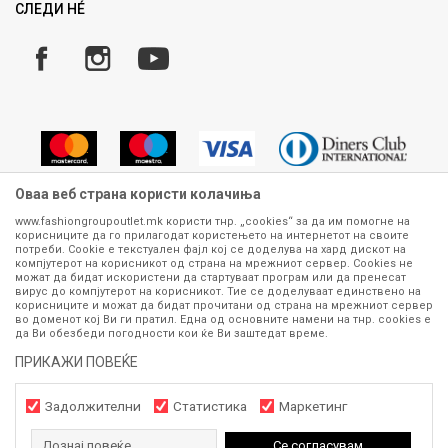
Замена и рефундација на производи
СЛЕДИ НÉ
Услови за испорака
Плаќање
Оваа веб страна користи колачиња
www.fashiongroupoutlet.mk користи тнр. „cookies“ за да им помогне на
корисниците да го прилагодат користењето на интернетот на своите
Сите информации околу производите кои се изложени на нашата
потреби. Cookie е текстуален фајл кој се доделува на хард дискот на
онлајн продавница се стремиме да бидат конкретни, точни и прецизни,
компјутерот на корисникот од страна на мрежниот сервер. Cookies не
можат да бидат искористени да стартуваат програм или да пренесат
меѓутоа не можеме да гарантираме дека се без ниту една грешка или
вирус до компјутерот на корисникот. Тие се доделуваат единствено на
пак дека сите производи во моментот се достапни на залиха.
корисниците и можат да бидат прочитани од страна на мрежниот сервер
Фотографиите се најверодостојниот приказ на производот. Доколку
во доменот кој Ви ги пратил. Една од основните намени на тнр. сookies е
дојде до потреба за замена на производ или рефундација, процедурата
да Ви обезбеди погодности кои ќе Ви заштедат време.
може да трае до 15 работни дена. За повеќе информации,
ПРИКАЖИ ПОВЕЌЕ
контактирајте не на телефонскиот број 070 275 363 или на е-
маил
outlet@fashiongroup.com.mk
од
понеделник до петок (08-16ч)
и сабота (10-15ч)
Задолжителни
Статистика
Маркетинг
Дознај повеќе
Се согласувам