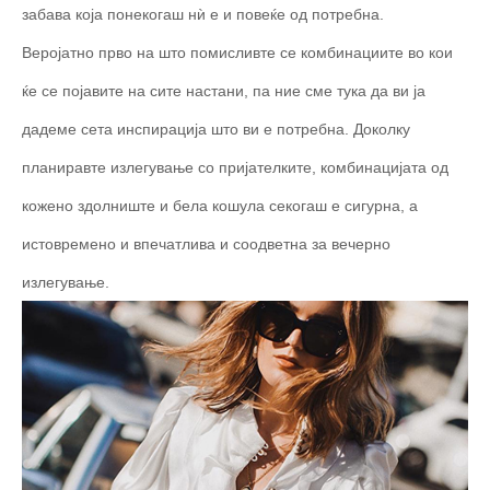
забава која понекогаш нѝ е и повеќе од потребна.
Веројатно прво на што помисливте се комбинациите во кои
ќе се појавите на сите настани, па ние сме тука да ви ја
дадеме сета инспирација што ви е потребна. Доколку
планиравте излегување со пријателките, комбинацијата од
кожено здолниште и бела кошула секогаш е сигурна, а
истовремено и впечатлива и соодветна за вечерно
излегување.