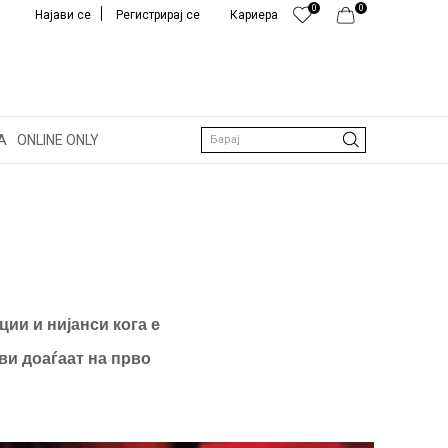
0
0
Најави се
Регистрирај се
Кариера
РМИНИ
А
ONLINE ONLY
Барај
ции и нијанси кога е
ви доаѓаат на прво