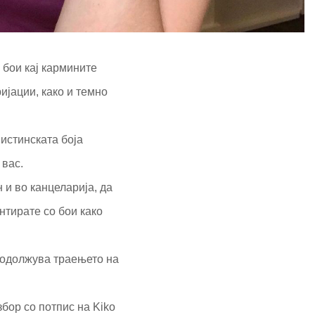
 бои кај кармините
ијации, како и темно
истинската боја
 вас.
 и во канцеларија, да
нтирате со бои како
продолжува траењето на
збор со потпис на Kiko