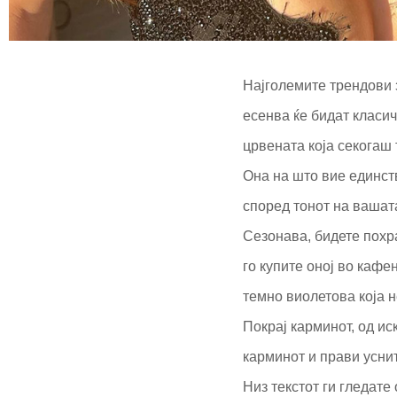
Најголемите трендови з
есенва ќе бидат класич
црвената која секогаш 
Она на што вие единств
според тонот на вашата
Сезонава, бидете похра
го купите оној во кафе
темно виолетова која н
Покрај карминот, од ис
карминот и прави уснит
Низ текстот ги гледате