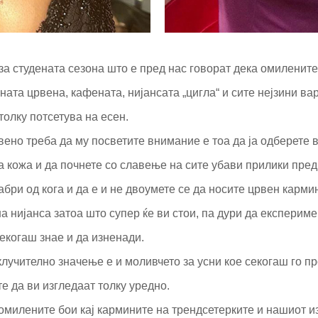
а студената сезона што е пред нас говорат дека омилените
ната црвена, кафената, нијансата „цигла“ и сите нејзини вар
толку потсетува на есен.
ено треба да му посветите внимание е тоа да ја одберете в
 кожа и да почнете со славење на сите убави прилики пред
бри од кога и да е и не двоумете се да носите црвен кармин
на нијанса затоа што супер ќе ви стои, па дури да експериме
екогаш знае и да изненади.
клучително значење е и моливчето за усни кое секогаш го 
е да ви изгледаат толку уредно.
 омилените бои кај кармините на трендсетерките и нашиот и