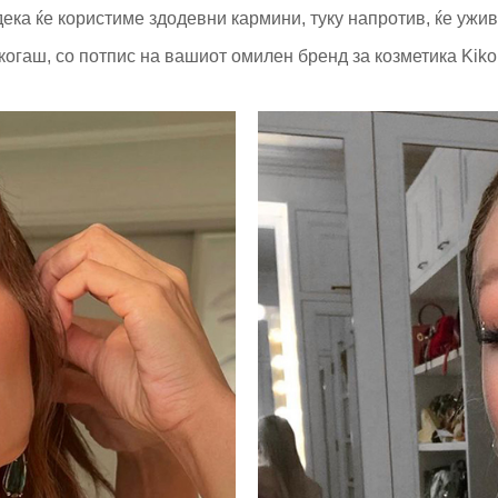
ека ќе користиме здодевни кармини, туку напротив, ќе ужи
екогаш, со потпис на вашиот омилен бренд за козметика Kiko