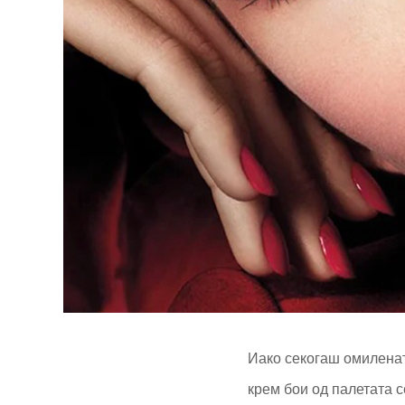
Иако секогаш омиленат
крем бои од палетата с