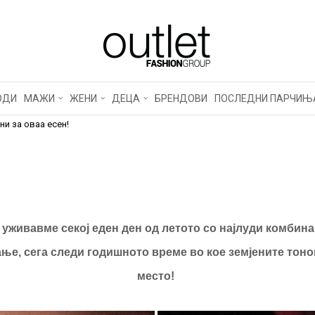
 ИМАМЕ СИТЕ ХИТ КА
 ЕСЕН!
ОДИ
МАЖИ
ЖЕНИ
ДЕЦА
БРЕНДОВИ
ПОСЛЕДНИ ПАРЧИЊ
ни за оваа есен!
 уживавме секој еден ден од летото со најлуди комбина
ње, сега следи годишното време во кое земјените тоно
место!