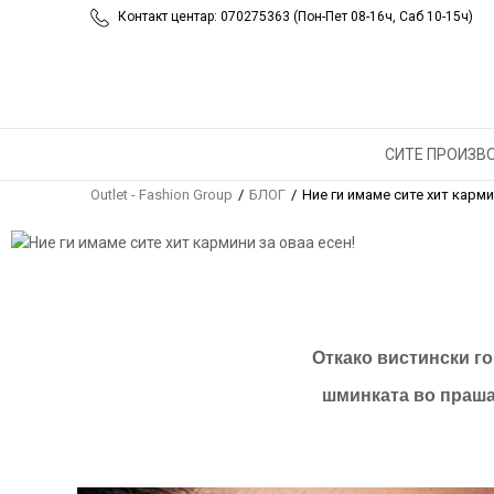
Контакт центар: 070275363 (Пон-Пет 08-16ч, Саб 10-15ч)
НИЕ ГИ
ЗА ОВАА
СИТЕ ПРОИЗВ
Outlet - Fashion Group
БЛОГ
Ние ги имаме сите хит карми
Откако вистински го
шминката во праша