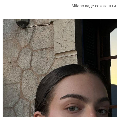
Milano каде секогаш ги