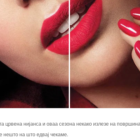
а црвена нијанса и оваа сезона некако излезе на површина
е нешто на што едвај чекаме.