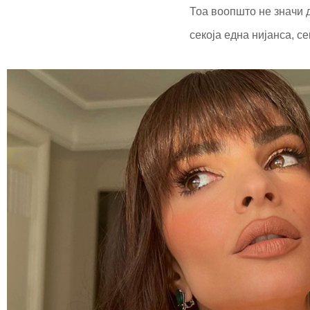
Тоа воопшто не значи д
секоја една нијанса, с