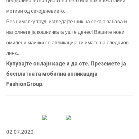
неодоливо потсетуваат на лето или пак впечатливи
мотиви од секојдневието.
Без нималку труд, изгледајте шик на секоја забава и
наполнете ја кошничката уште денес! Вашите нови
омилени маички со апликација ги имате на следниов
линк...
Купувајте онлајн каде и да сте. Преземете ја
бесплатната мобилна апликација
FashionGroup
:
02.07.2020.