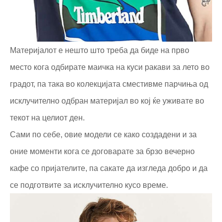
Материјалот е нешто што треба да биде на прво
место кога одбирате маичка на куси ракави за лето во
градот, па така во колекцијата сместивме парчиња од
исклучително одбран материјал во кој ќе уживате во
текот на целиот ден.
Сами по себе, овие модели се како создадени и за
оние моменти кога се договарате за брзо вечерно
кафе со пријателите, па сакате да изгледа добро и да
се подготвите за исклучително кусо време.