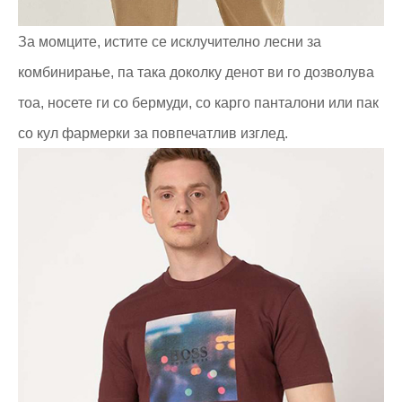
За момците, истите се исклучително лесни за
комбинирање, па така доколку денот ви го дозволува
тоа, носете ги со бермуди, со карго панталони или пак
со кул фармерки за повпечатлив изглед.