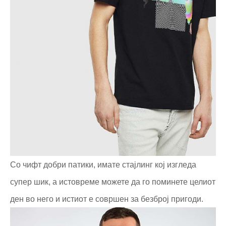
Со чифт добри патики, имате стајлинг кој изгледа
супер шик, а истовреме можете да го поминете целиот
ден во него и истиот е совршен за безброј пригоди.