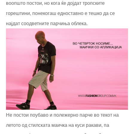
воопшто постои, но кога ќе дојдат тропските
горештини, понекогаш едноставно е тешко да се
најдат соодветните парчиња облека.
Не постои поубаво и полежерно парче во текот на
летото од стилската маичка на куси ракави, па