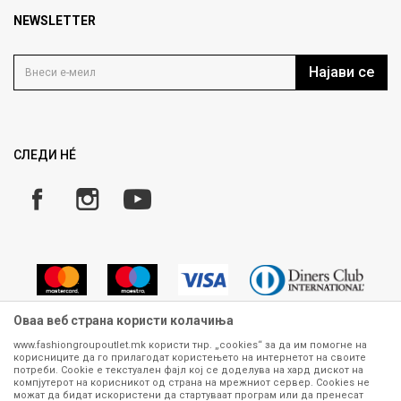
Продавница
NEWSLETTER
Политика на приватност
Контакт
Услови на користење
Кариера
Најави се
Како да купите
Ценовник
Право на повлекување/враќање на производ
Рекламации
Замена и рефундација на производи
СЛЕДИ НÉ
Услови за испорака
Плаќање
Оваа веб страна користи колачиња
www.fashiongroupoutlet.mk користи тнр. „cookies“ за да им помогне на
корисниците да го прилагодат користењето на интернетот на своите
Сите информации околу производите кои се изложени на нашата
потреби. Cookie е текстуален фајл кој се доделува на хард дискот на
онлајн продавница се стремиме да бидат конкретни, точни и прецизни,
компјутерот на корисникот од страна на мрежниот сервер. Cookies не
можат да бидат искористени да стартуваат програм или да пренесат
меѓутоа не можеме да гарантираме дека се без ниту една грешка или