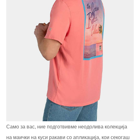
Само за вас, ние подготвивме неодолива колекција
на маички на куси ракави со апликација, кои секогаш