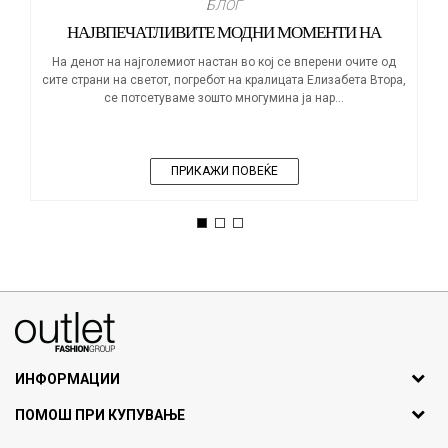
БЛОГ
НАЈВПЕЧАТЛИВИТЕ МОДНИ МОМЕНТИ НА
КРАЛИЦАТА ЕЛИЗАБЕТА
На денот на најголемиот настан во кој се вперени очите од
сите страни на светот, погребот на кралицата Елизабета Втора,
се потсетуваме зошто многумина ја нар...
ПРИКАЖИ ПОВЕЌЕ
1
2
3
070275363
ул. Никола Кљусев бр.6, кат 7
1000 Скопје, Македонија
ИНФОРМАЦИИ
ДБ: МК4030006611193
За нас
ПОМОШ ПРИ КУПУВАЊЕ
outlet@fashiongroup.com.mk
Брендови
Најчести прашања