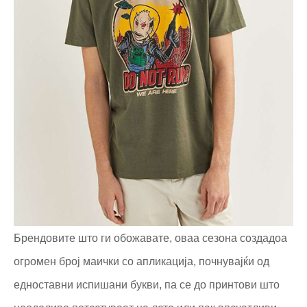
Брендовите што ги обожавате, оваа сезона создадоа
огромен број маички со апликација, почнувајќи од
едноставни испишани букви, па се до принтови што