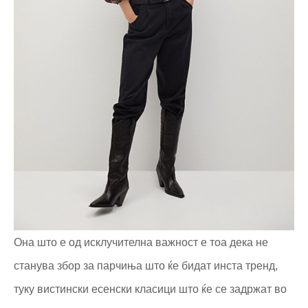
Она што е од исклучителна важност е тоа дека не
станува збор за парчиња што ќе бидат инста тренд,
туку вистински есенски класици што ќе се задржат во