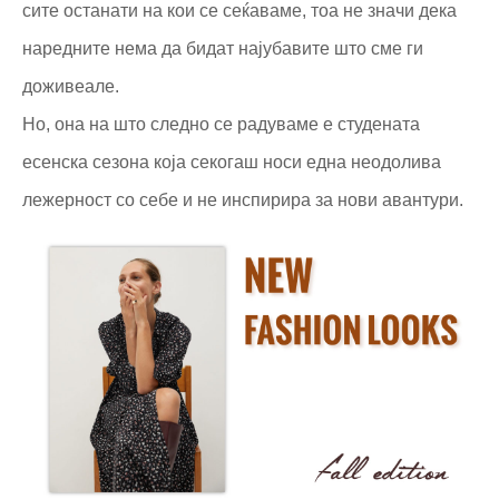
сите останати на кои се сеќаваме, тоа не значи дека
наредните нема да бидат најубавите што сме ги
доживеале.
Но, она на што следно се радуваме е студената
есенска сезона која секогаш носи една неодолива
лежерност со себе и не инспирира за нови авантури.