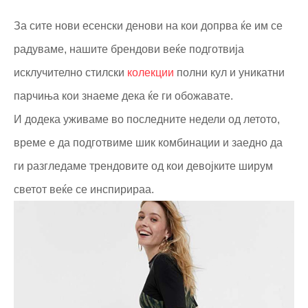
За сите нови есенски денови на кои допрва ќе им се
радуваме, нашите брендови веќе подготвија
исклучително стилски
колекции
полни кул и уникатни
парчиња кои знаеме дека ќе ги обожавате.
И додека уживаме во последните недели од летото,
време е да подготвиме шик комбинации и заедно да
ги разгледаме трендовите од кои девојките ширум
светот веќе се инспирираа.