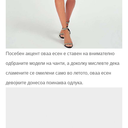
Посебен акцент оваа есен е ставен на внимателно
одбраните модели на чанти, а доколку мислевте дека
сламените се омилени само во летото, оваа есен
девојките донесоа поинаква одлука.