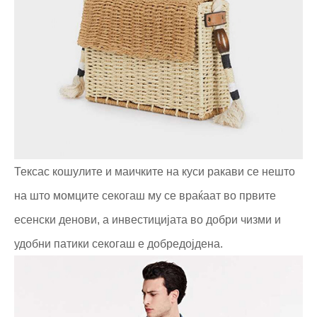
Тексас кошулите и маичките на куси ракави се нешто
на што момците секогаш му се враќаат во првите
есенски денови, а инвестицијата во добри чизми и
удобни патики секогаш е добредојдена.