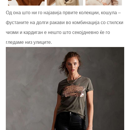
Од она што ни го најавија првите колекции, кошула –
фустаните на долги ракави во комбинација со стилски
чизми и кардиган е нешто што секојдневно ќе го
гледаме низ улиците.