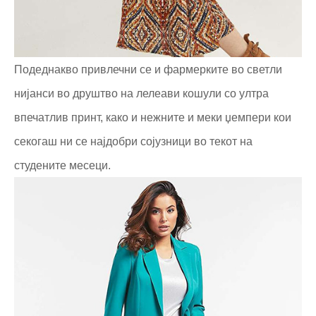
Подеднакво привлечни се и фармерките во светли
нијанси во друштво на лелеави кошули со ултра
впечатлив принт, како и нежните и меки џемпери кои
секогаш ни се најдобри сојузници во текот на
студените месеци.