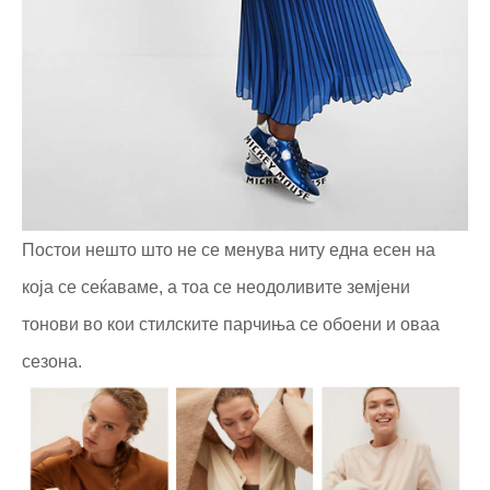
Постои нешто што не се менува ниту една есен на
која се сеќаваме, а тоа се неодоливите земјени
тонови во кои стилските парчиња се обоени и оваа
сезона.