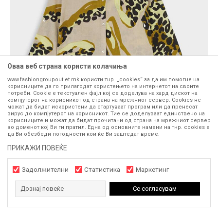
Оваа веб страна користи колачиња
www.fashiongroupoutlet.mk користи тнр. „cookies“ за да им помогне на
корисниците да го прилагодат користењето на интернетот на своите
потреби. Cookie е текстуален фајл кој се доделува на хард дискот на
компјутерот на корисникот од страна на мрежниот сервер. Cookies не
можат да бидат искористени да стартуваат програм или да пренесат
вирус до компјутерот на корисникот. Тие се доделуваат единствено на
корисниците и можат да бидат прочитани од страна на мрежниот сервер
во доменот кој Ви ги пратил. Една од основните намени на тнр. сookies е
да Ви обезбеди погодности кои ќе Ви заштедат време.
ПРИКАЖИ ПОВЕЌЕ
Задолжителни
Статистика
Маркетинг
Дознај повеќе
Се согласувам
Можностите за комбинирање се безбројни, а петок е
совршен ден да ги одберете парчињата со кои ќе ја