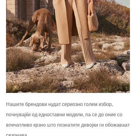
Нашите брендови нудат сериозно голем избор,
почнувајќи од едноставни модели, па се до оние со
впечатливо крзно што познатите девојки ги обожаваат
сезонава.