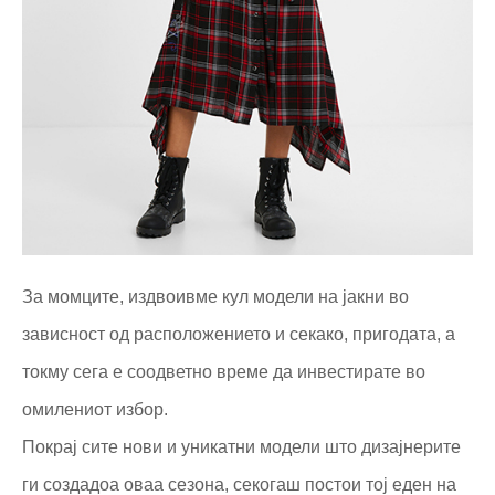
За момците, издвоивме кул модели на јакни во
зависност од расположението и секако, пригодата, а
токму сега е соодветно време да инвестирате во
омилениот избор.
Покрај сите нови и уникатни модели што дизајнерите
ги создадоа оваа сезона, секогаш постои тој еден на