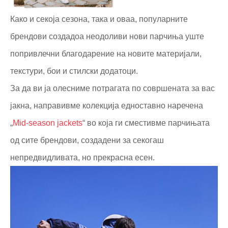
Како и секоја сезона, така и оваа, популарните
брендови создадоа неодоливи нови парчиња уште
попривлечни благодарение на новите материјали,
текстури, бои и стилски додатоци.
За да ви ја олесниме потрагата по совршената за вас
јакна, направивме колекција едноставно наречена
„
Mid-season jackets
“ во која ги сместивме парчињата
од сите брендови, создадени за секогаш
непредвидливата, но прекрасна есен.