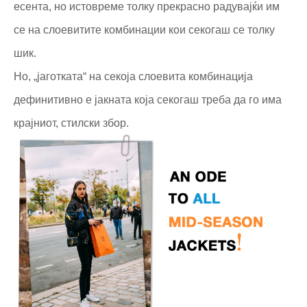
есента, но истовреме толку прекрасно радувајќи им
се на слоевитите комбинации кои секогаш се толку
шик.
Но, „јаготката“ на секоја слоевита комбинација
дефинитивно е јакната која секогаш треба да го има
крајниот, стилски збор.