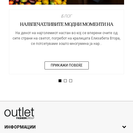
БЛОГ
НАЈВПЕЧАТЛИВИТЕ МОДНИ МОМЕНТИ НА
КРАЛИЦАТА ЕЛИЗАБЕТА
На денот на најголемиот настан во кој се вперени очите од
сите страни на светот, погребот на кралицата Елизабета Втора,
се потсетуваме зошто многумина ја нар...
ПРИКАЖИ ПОВЕЌЕ
1
2
3
070275363
ул. Никола Кљусев бр.6, кат 7
1000 Скопје, Македонија
ИНФОРМАЦИИ