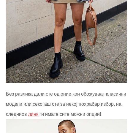
Без разлика дали сте од оние кои обожуваат класични
модели или секогаш сте за некој похрабар избор, на
следниов
линк
ги имате сите можни опции!