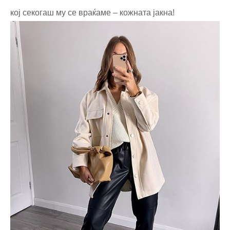
кој секогаш му се враќаме – кожната јакна!