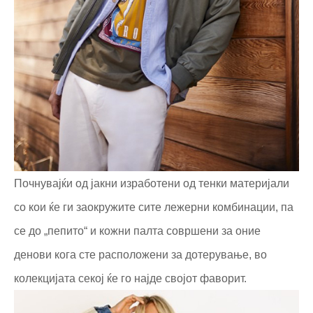
Почнувајќи од јакни изработени од тенки материјали
со кои ќе ги заокружите сите лежерни комбинации, па
се до „пепито“ и кожни палта совршени за оние
денови кога сте расположени за дотерување, во
колекцијата секој ќе го најде својот фаворит.