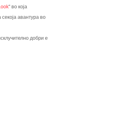
Look
“ во која
 секоја авантура во
исклучително добри е