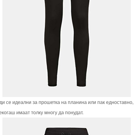
ди се идеални за прошетка на планина или пак едноставно, 
екогаш имаат толку многу да понудат.