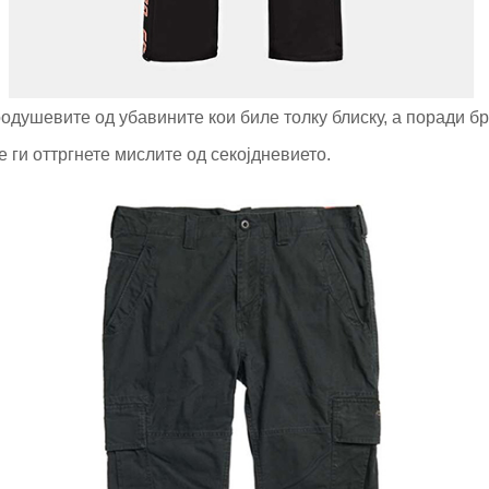
оодушевите од убавините кои биле толку блиску, а поради бр
е ги оттргнете мислите од секојдневието.