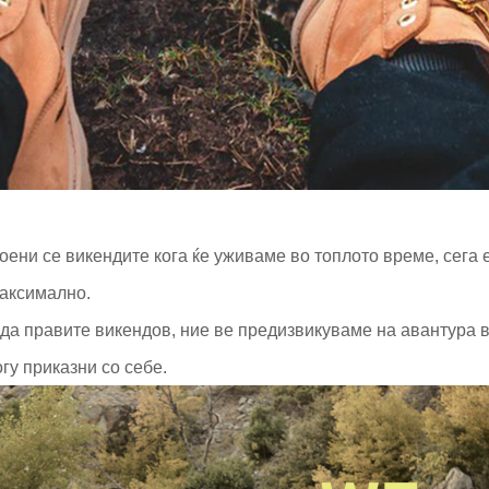
оени се викендите кога ќе уживаме во топлото време, сега 
аксимално.
да правите викендов, ние ве предизвикуваме на авантура в
гу приказни со себе.