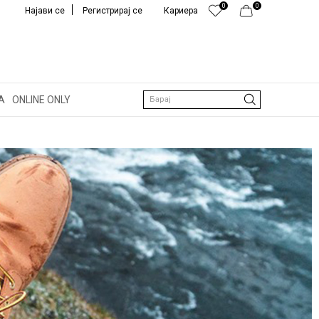
0
0
Најави се
Регистрирај се
Кариера
РА ВО
А
ONLINE ONLY
Барај