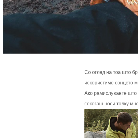
Со оглед на тоа што бр
искористиме сонцето м
Ако рамислувавте што 
секогаш носи толку мно