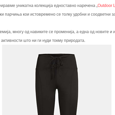
реиравме уникатна колекција едноставно наречена „
Outdoor 
ки парчиња кои истовремено се толку удобни и соодветни за
мија, многу од навиките се променија, а една од новите и 
активности што ни ги нуди токму природата.