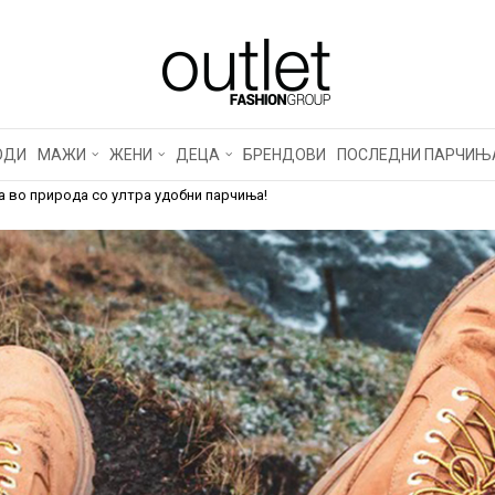
ОВ ОДИМЕ НА АВАНТУ
А СО УЛТРА УДОБНИ
А!
ОДИ
МАЖИ
ЖЕНИ
ДЕЦА
БРЕНДОВИ
ПОСЛЕДНИ ПАРЧИЊ
а во природа со ултра удобни парчиња!