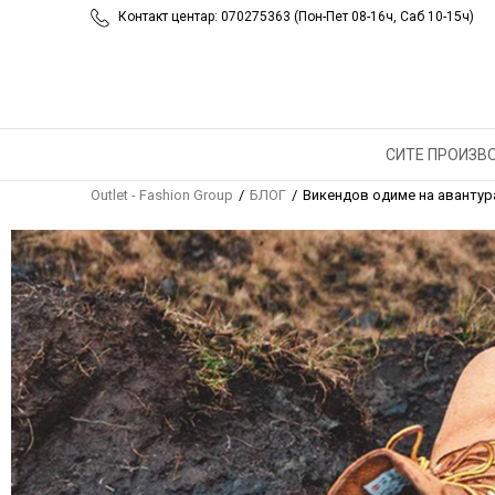
Контакт центар: 070275363 (Пон-Пет 08-16ч, Саб 10-15ч)
ВИКЕНД
ПРИРОД
ПАРЧИЊ
СИТЕ ПРОИЗВ
Outlet - Fashion Group
БЛОГ
Викендов одиме на авантур