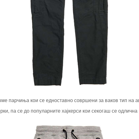
вме парчиња кои се едноставно совршени за ваков тип на а
рки, па се до популарните хајкерси кои секогаш се одлична