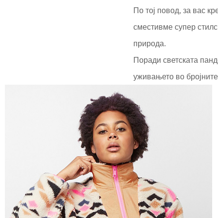
По тој повод, за вас к
сместивме супер стилс
природа.
Поради светската панде
уживањето во бројните 