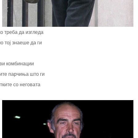
ко треба да изгледа
о тој знаеше да ги
иви комбинации
ните парчиња што ги
тките со неговата