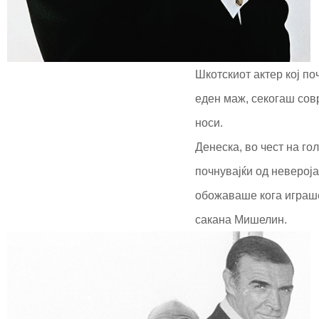
Шкотскиот актер кој по
еден маж, секогаш сов
носи.
Денеска, во чест на го
почнувајќи од неверој
обожаваше кога играше
сакана Мишелин.