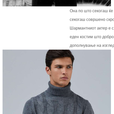
Она по што секогаш ќе 
секогаш совршено скрое
Шармантниот актер е с
еден костим што добро 
дополнување на изглед