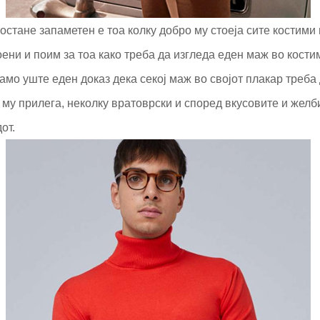
остане запаметен е тоа колку добро му стоеја сите костими 
ни и поим за тоа како треба да изгледа еден маж во кости
амо уште еден доказ дека секој маж во својот плакар треба
му прилега, неколку вратоврски и според вкусовите и желби
от.