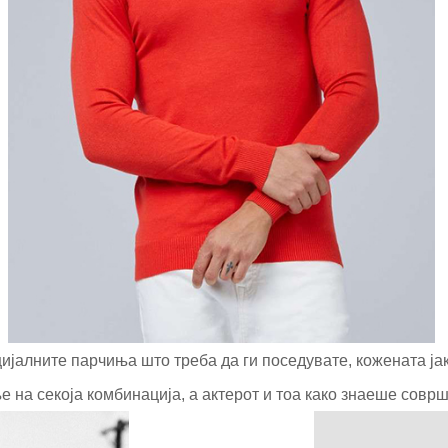
ијалните парчиња што треба да ги поседувате, кожената ја
 на секоја комбинација, а актерот и тоа како знаеше соврш