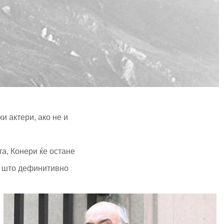
и актери, ако не и
а, Конери ќе остане
от што дефинитивно