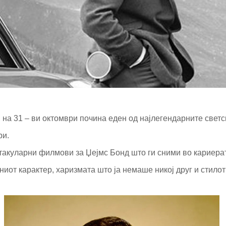
 на 31 – ви октомври почина еден од најлегендарните светск
ри.
такуларни филмови за Џејмс Бонд што ги сними во кариерат
ниот карактер, харизмата што ја немаше никој друг и стил