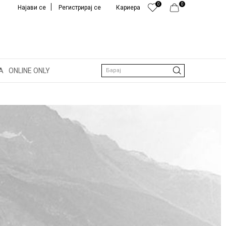
0
0
Најави се
Регистрирај се
Кариера
Ј МАЖ
КОНЕРИ
А
ONLINE ONLY
Барај