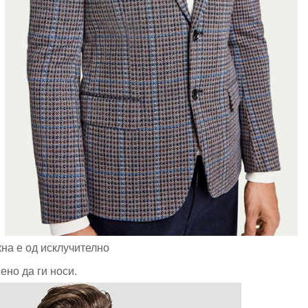
кна е од исклучително
ено да ги носи.