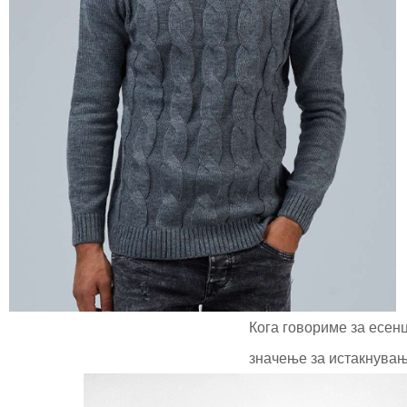
Кога говориме за есенц
значење за истакнување