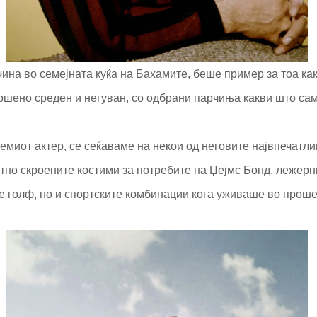
чина во семејната куќа на Бахамите, беше пример за тоа ка
ршено среден и негуван, со одбрани парчиња какви што сам
лемиот актер, се сеќаваме на некои од неговите највпечатл
атно скроените костими за потребите на Џејмс Бонд, лежер
 голф, но и спортските комбинации кога уживаше во проше