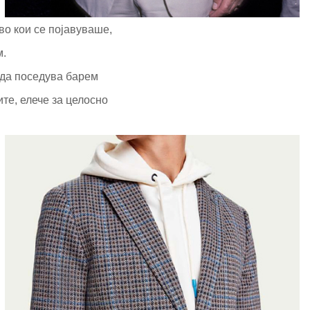
во кои се појавуваше,
м.
 да поседува барем
те, елече за целосно