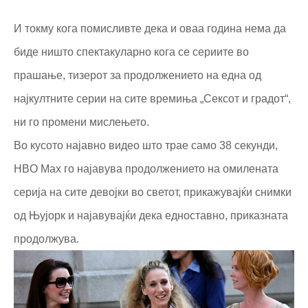
И токму кога помисливте дека и оваа година нема да
биде ништо спектакуларно кога се сериите во
прашање, тизерот за продолжението на една од
најкултните серии на сите времиња „Сексот и градот“,
ни го промени мислењето.
Во кусото најавно видео што трае само 38 секунди,
HBO Max го најавува продолжението на омилената
серија на сите девојки во светот, прикажувајќи снимки
од Њујорк и најавувајќи дека едноставно, приказната
продолжува.