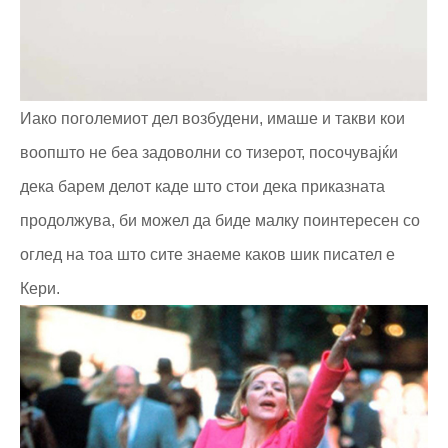
Иако поголемиот дел возбудени, имаше и такви кои
воопшто не беа задоволни со тизерот, посочувајќи
дека барем делот каде што стои дека приказната
продолжува, би можел да биде малку поинтересен со
оглед на тоа што сите знаеме каков шик писател е
Кери.