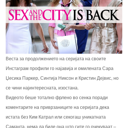
Веста за продолжението на серијата на своите
Инстаграм профили го најавија и омилената Сара
Џесика Паркер, Синтија Никсон и Кристин Дејвис, но
се чини најинтересната, изостана.
Видеото беше тотално фрлено во сенка поради
коментарите на приврзаниците на серијата дека
истата без Ким Катрал или секогаш уникатната
Саманта, нема да биде она што сите го очекуваат –