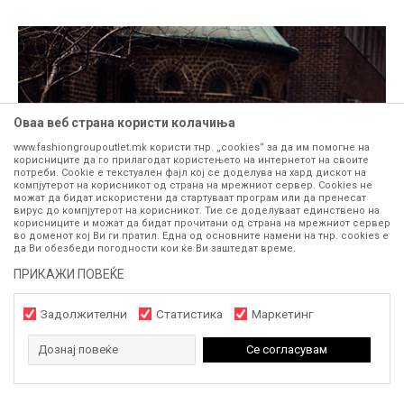
Оваа веб страна користи колачиња
www.fashiongroupoutlet.mk користи тнр. „cookies“ за да им помогне на
корисниците да го прилагодат користењето на интернетот на своите
потреби. Cookie е текстуален фајл кој се доделува на хард дискот на
компјутерот на корисникот од страна на мрежниот сервер. Cookies не
можат да бидат искористени да стартуваат програм или да пренесат
вирус до компјутерот на корисникот. Тие се доделуваат единствено на
корисниците и можат да бидат прочитани од страна на мрежниот сервер
во доменот кој Ви ги пратил. Една од основните намени на тнр. сookies е
да Ви обезбеди погодности кои ќе Ви заштедат време.
ПРИКАЖИ ПОВЕЌЕ
Задолжителни
Статистика
Маркетинг
Дознај повеќе
Се согласувам