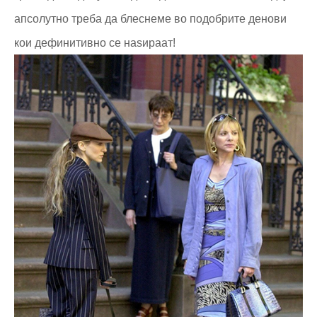
апсолутно треба да блеснеме во подобрите денови
кои дефинитивно се наѕираат!