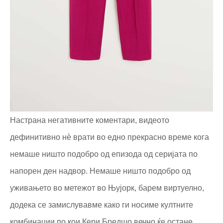
Настрана негативните коментари, видеото
дефинитивно нè врати во едно прекрасно време кога
немаше ништо подобро од епизода од серијата по
напорен ден надвор. Немаше ништо подобро од
уживањето во метежот во Њујорк, барем виртуелно,
додека се замислувавме како ги носиме култните
комбинации по кои Кери Бредшо вечно ќе остане