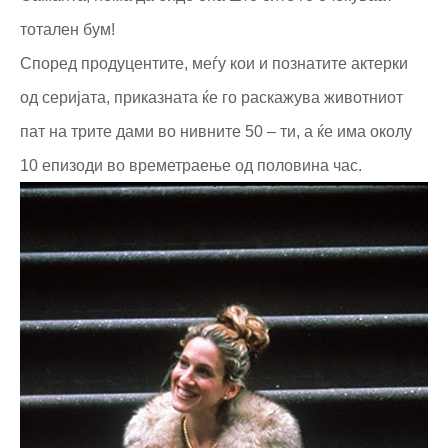
тотален бум!
Според продуцентите, меѓу кои и познатите актерки
од серијата, приказната ќе го раскажува животниот
пат на трите дами во нивните 50 – ти, а ќе има околу
10 епизоди во времетраење од половина час.