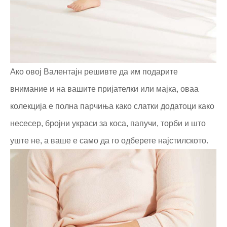
Ако овој Валентајн решивте да им подарите
внимание и на вашите пријателки или мајка, оваа
колекција е полна парчиња како слатки додатоци како
несесер, бројни украси за коса, папучи, торби и што
уште не, а ваше е само да го одберете најстилското.