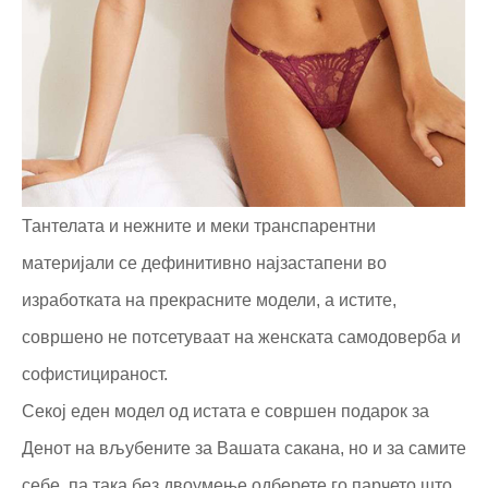
Тантелата и нежните и меки транспарентни
материјали се дефинитивно најзастапени во
изработката на прекрасните модели, а истите,
совршено не потсетуваат на женската самодоверба и
софистицираност.
Секој еден модел од истата е совршен подарок за
Денот на вљубените за Вашата сакана, но и за самите
себе, па така без двоумење одберете го парчето што