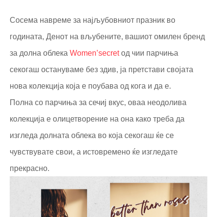
Сосема навреме за најљубовниот празник во
годината, Денот на вљубените, вашиот омилен бренд
за долна облека
Women’secret
од чии парчиња
секогаш остануваме без здив, ја претстави својата
нова колекција која е поубава од кога и да е.
Полна со парчиња за сечиј вкус, оваа неодолива
колекција е олицетворение на она како треба да
изгледа долната облека во која секогаш ќе се
чувствувате свои, а истовремено ќе изгледате
прекрасно.