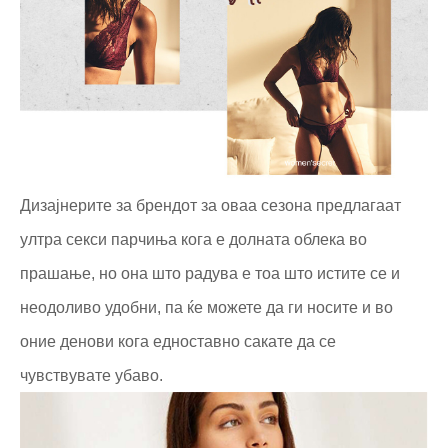
Дизајнерите за брендот за оваа сезона предлагаат
ултра секси парчиња кога е долната облека во
прашање, но она што радува е тоа што истите се и
неодоливо удобни, па ќе можете да ги носите и во
оние денови кога едноставно сакате да се
чувствувате убаво.