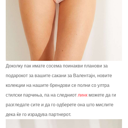
Доколку пак имате сосема поинакви планови за
подарокот за вашите сакани за Валентајн, новите
колекции на нашите брендови се полни со ултра
стилски парчиња, па на следниот
линк
можете да ги
разгледате сите и да го одберете она што мислите
дека ќе го израдува партнерот.