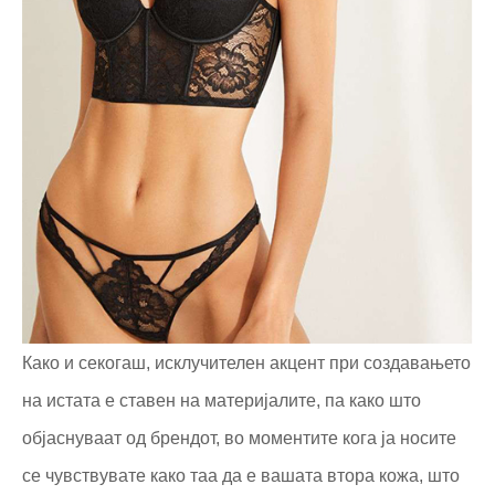
Како и секогаш, исклучителен акцент при создавањето
на истата е ставен на материјалите, па како што
објаснуваат од брендот, во моментите кога ја носите
се чувствувате како таа да е вашата втора кожа, што