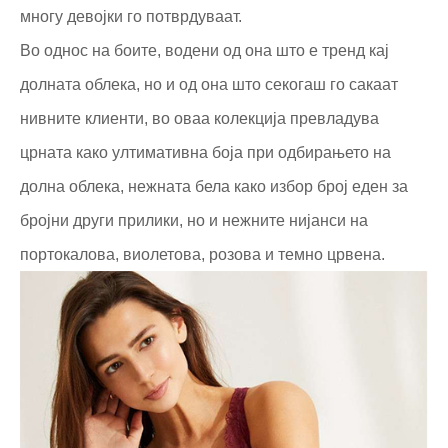
многу девојки го потврдуваат.
Во однос на боите, водени од она што е тренд кај
долната облека, но и од она што секогаш го сакаат
нивните клиенти, во оваа колекција превладува
црната како ултимативна боја при одбирањето на
долна облека, нежната бела како избор број еден за
бројни други прилики, но и нежните нијанси на
портокалова, виолетова, розова и темно црвена.