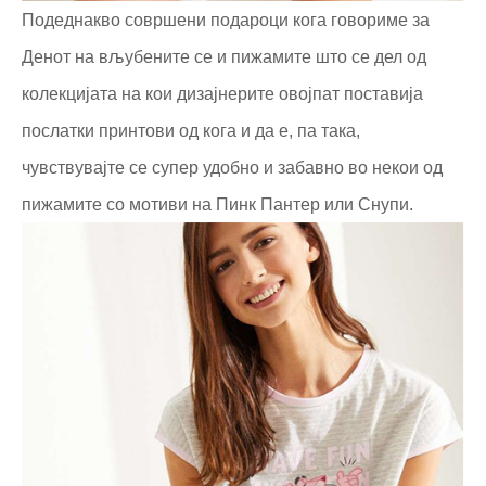
Подеднакво совршени подароци кога говориме за
Денот на вљубените се и пижамите што се дел од
колекцијата на кои дизајнерите овојпат поставија
послатки принтови од кога и да е, па така,
чувствувајте се супер удобно и забавно во некои од
пижамите со мотиви на Пинк Пантер или Снупи.