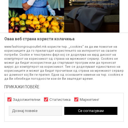
Оваа веб страна користи колачиња
БЛОГ
www.fashiongroupoutlet.mk користи тнр. „cookies“ за да им помогне на
НАЈВПЕЧАТЛИВИТЕ МОДНИ МОМЕНТИ НА
корисниците да го прилагодат користењето на интернетот на своите
потреби. Cookie е текстуален фајл кој се доделува на хард дискот на
КРАЛИЦАТА ЕЛИЗАБЕТА
компјутерот на корисникот од страна на мрежниот сервер. Cookies не
На денот на најголемиот настан во кој се вперени очите од
можат да бидат искористени да стартуваат програм или да пренесат
сите страни на светот, погребот на кралицата Елизабета Втора,
вирус до компјутерот на корисникот. Тие се доделуваат единствено на
се потсетуваме зошто многумина ја нар...
корисниците и можат да бидат прочитани од страна на мрежниот сервер
во доменот кој Ви ги пратил. Една од основните намени на тнр. сookies е
да Ви обезбеди погодности кои ќе Ви заштедат време.
ПРИКАЖИ ПОВЕЌЕ
ПРИКАЖИ ПОВЕЌЕ
Задолжителни
Статистика
Маркетинг
1
2
3
Дознај повеќе
Се согласувам