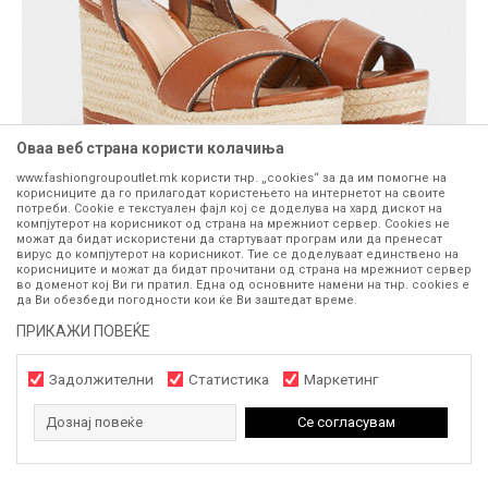
Оваа веб страна користи колачиња
www.fashiongroupoutlet.mk користи тнр. „cookies“ за да им помогне на
корисниците да го прилагодат користењето на интернетот на своите
потреби. Cookie е текстуален фајл кој се доделува на хард дискот на
компјутерот на корисникот од страна на мрежниот сервер. Cookies не
можат да бидат искористени да стартуваат програм или да пренесат
вирус до компјутерот на корисникот. Тие се доделуваат единствено на
Купувајте онлајн каде и да сте. Преземете ја
корисниците и можат да бидат прочитани од страна на мрежниот сервер
во доменот кој Ви ги пратил. Една од основните намени на тнр. сookies е
бесплатната мобилна апликација
да Ви обезбеди погодности кои ќе Ви заштедат време.
ПРИКАЖИ ПОВЕЌЕ
FashionGroup
:
Задолжителни
Статистика
Маркетинг
Дознај повеќе
Се согласувам