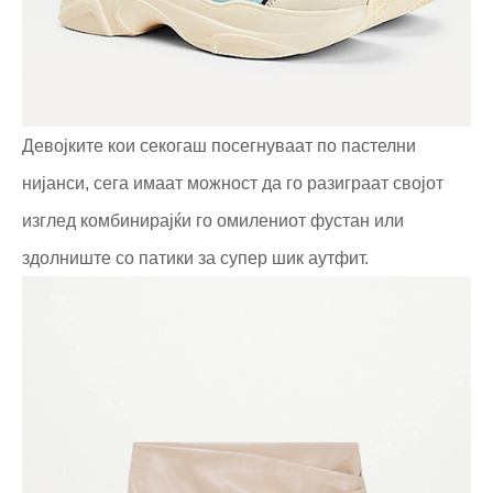
Девојките кои секогаш посегнуваат по пастелни
нијанси, сега имаат можност да го разиграат својот
изглед комбинирајќи го омилениот фустан или
здолниште со патики за супер шик аутфит.