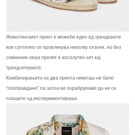
Животинскиот принт е можеби еден од трендовите
кои суптилно се провлекува неколку сезони, но без
сомнение оваа пролет е апсолутен хит кај
трендсетерките.
Комбинирањето на два принта никогаш не било
“пооправдано” па затоа ве охрабруваме да не се
плашите од експериментирање.