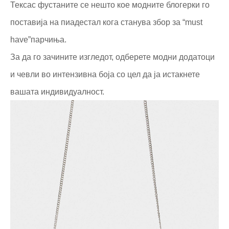
Тексас фустаните се нешто кое модните блогерки го
поставија на пиадестал кога станува збор за “must
have”парчиња.
За да го зачините изгледот, одберете модни додатоци
и чевли во интензивна боја со цел да ја истакнете
вашата индивидуалност.