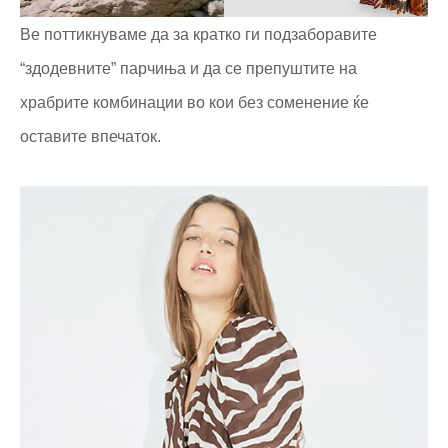
Ве поттикнуваме да за кратко ги подзаборавите
“здодевните” парчиња и да се препуштите на
храбрите комбинации во кои без соменение ќе
оставите впечаток.