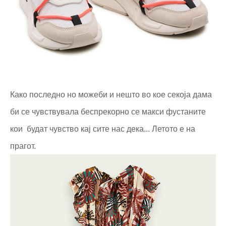
Како последно но можеби и нешто во кое секоја дама
би се чувствувала беспрекорно се макси фустаните
кои будат чувство кај сите нас дека... Летото е на
прагот.