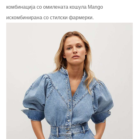
комбинација со омилената кошула Mango
искомбинирана со стилски фармерки.