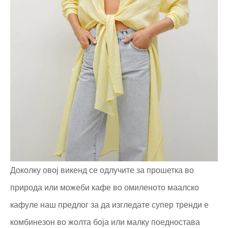
Доколку овој викенд се одлучите за прошетка во
природа или можеби кафе во омиленото маалско
кафуле наш предлог за да изгледате супер тренди е
комбинезон во жолта боја или малку поедностава