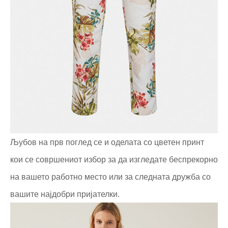
Љубов на прв поглед се и оделата со цветен принт
кои се совршениот избор за да изгледате беспрекорно
на вашето работно место или за следната дружба со
вашите најдобри пријателки.