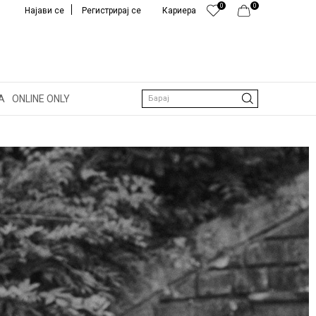
0
0
Најави се
Регистрирај се
Кариера
Е
О EAST
А
ONLINE ONLY
Барај