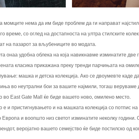
на момците нема да им биде проблем да ги направат најсти
о време, со оглед на достапноста на ултра стилските колек
дат на пазарот за вљубениците во модата.
та онаа удобна облека на која навикнавме изминатите две 
твената класика прикажана преку тренди парчињата на омил
илување: машка и детска колекција. Ако се двоумевте каде д
чиња во неутрални бои за вашите најмили, тогаш веруваме д
 во East Gate Mall ќе биде вашето ново, омилено место.
 е и пристигнувањето и на машката колекција со потпис на 
 Европа и воопшто низ светот изминатите неколку години.
рендот, веројатно вашето семејство ќе биде постилско од ког