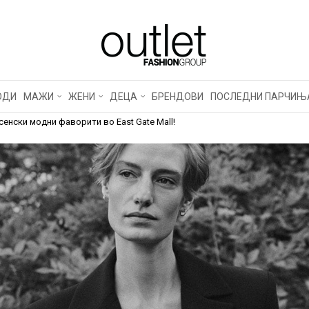
N GROUP ГИ НОСИ СИТ
И МОДНИ ФАВОРИТИ В
ALL!
ОДИ
МАЖИ
ЖЕНИ
ДЕЦА
БРЕНДОВИ
ПОСЛЕДНИ ПАРЧИЊ
есенски модни фаворити во East Gate Mall!