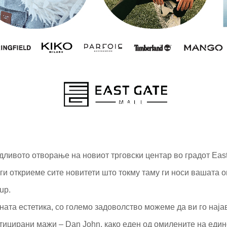
ливото отворање на новиот трговски центар во градот East 
 ги откриеме сите новитети што токму таму ги носи вашата
up.
ната естетика, со големо задоволство можеме да ви го нај
тицирани мажи – Dan John, како еден од омилените на един