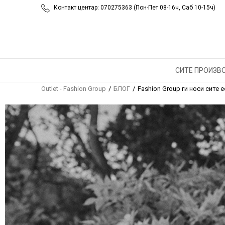
Контакт центар: 070275363 (Пон-Пет 08-16ч, Саб 10-15ч)
FASHIO
ЕСЕНСК
GATE M
СИТЕ ПРОИЗВ
Outlet - Fashion Group
БЛОГ
Fashion Group ги носи сите 