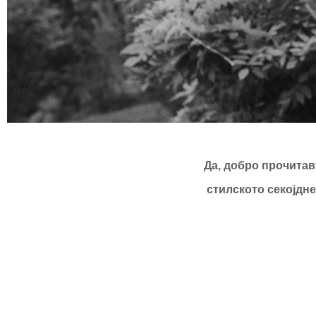
Да, добро прочитавт
стилското секојдне