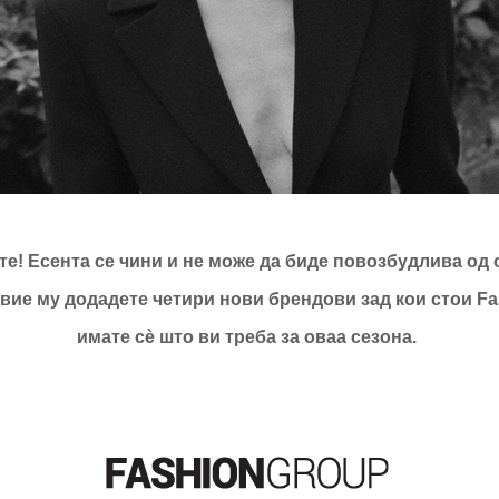
е! Есента се чини и не може да биде повозбудлива од о
вие му додадете четири нови брендови зад кои стои Fa
имате сè што ви треба за оваа сезона.