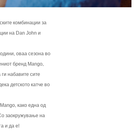
лските комбинации за
ции на Dan John и
години, оваа сезона во
ениот бренд Mango,
а ги набавите сите
ека детското катче во
Mango, како една од
 Со заокружување на
а и да е!