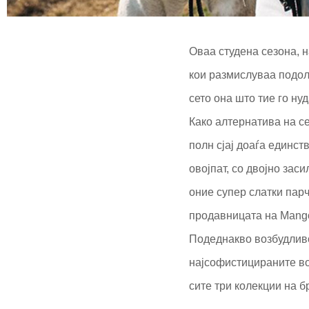
Оваа студена сезона, 
кои размислуваа подолг
сето она што тие го ну
Како алтернатива на се
полн сјај доаѓа единс
овојпат, со двојно зас
оние супер слатки пар
продавницата на Mango
Подеднакво возбудливо
најсофистицираните во
сите три колекции на б