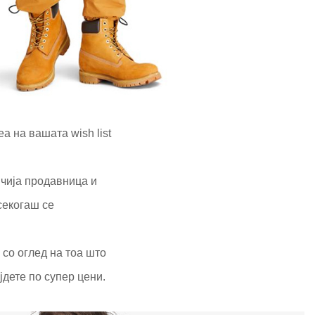
а на вашата wish list
 чија продавница и
секогаш се
со оглед на тоа што
јдете по супер цени.