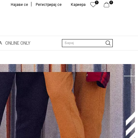
0
0
Најави се
Регистрирај се
Кариера
FASHION
0%!
А
ONLINE ONLY
Барај