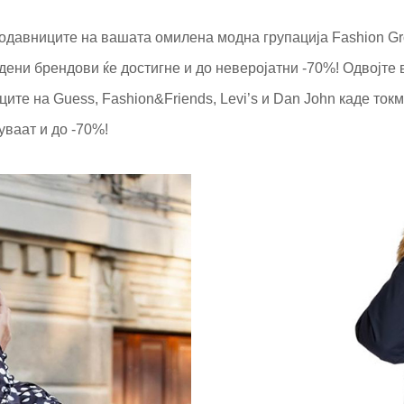
родавниците на вашата омилена модна групација Fashion Gr
ени брендови ќе достигне и до неверојатни -70%! Одвојте 
ците на Guess, Fashion&Friends, Levi’s и Dan John каде токм
ваат и до -70%!