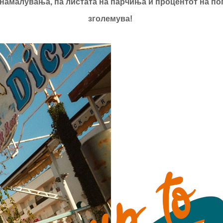
 намалувања, па листата на парчиња и процентот на по
зголемува!