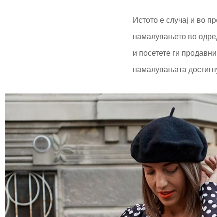
Истото е случај и во п
намалувањето во одред
и посетете ги продавни
намалувањата достигну