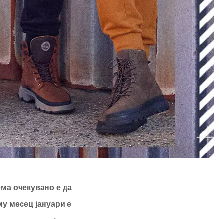
ема очекувано е да
му месец јануари е