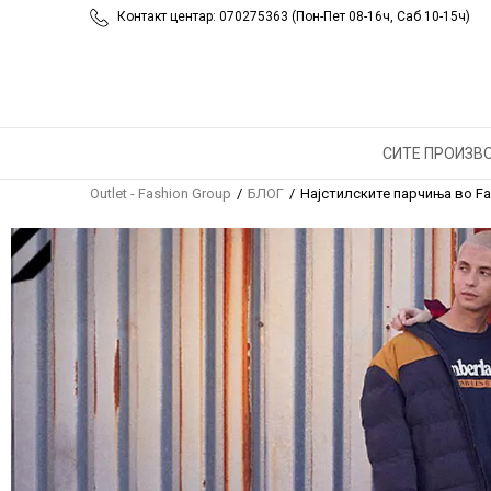
Контакт центар: 070275363 (Пон-Пет 08-16ч, Саб 10-15ч)
НАЈСТИ
GROUP 
СИТЕ ПРОИЗВ
Outlet - Fashion Group
БЛОГ
Најстилските парчиња во Fa