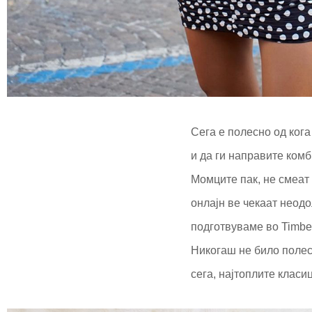
Сега е полесно од кога
и да ги направите комб
Момците пак, не смеат
онлајн ве чекаат неод
подготвуваме во Timbe
Никогаш не било полес
сега, најтоплите класи