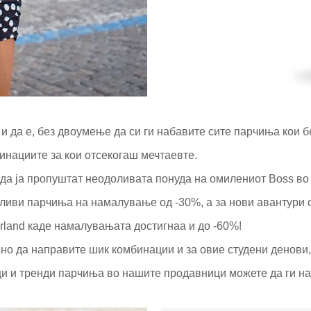
 и да е, без двоумење да си ги набавите сите парчиња кои бе
инациите за кои отсекогаш мечтаевте.
 да ја пропуштат неодоливата понуда на омилениот Boss во
оливи парчиња на намалување од -30%, а за нови авантури 
rland каде намалувањата достигнаа и до -60%!
но да направите шик комбинации и за овие студени денови, 
ци и тренди парчиња во нашите продавници можете да ги на