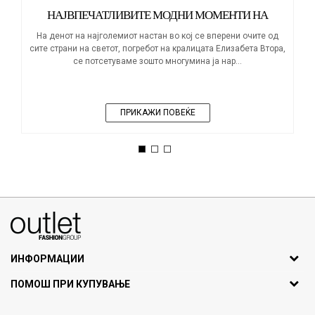
НАЈВПЕЧАТЛИВИТЕ МОДНИ МОМЕНТИ НА
КРАЛИЦАТА ЕЛИЗАБЕТА
На денот на најголемиот настан во кој се вперени очите од
сите страни на светот, погребот на кралицата Елизабета Втора,
се потсетуваме зошто многумина ја нар...
ПРИКАЖИ ПОВЕЌЕ
1
2
3
070275363
ул. Никола Кљусев бр.6, кат 7
1000 Скопје, Македонија
ИНФОРМАЦИИ
ДБ: МК4030006611193
За нас
ПОМОШ ПРИ КУПУВАЊЕ
outlet@fashiongroup.com.mk
Брендови
Најчести прашања