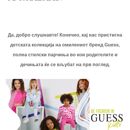
Да, добро слушнавте! Конечно, кај нас пристигна
детската колекција на омилениот бренд Guess,
полна стилски парчиња во кои родителите и
дечињата ќе се вљубат на прв поглед.