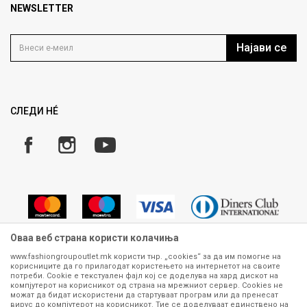
Продавница
NEWSLETTER
Политика на приватност
Контакт
Услови на користење
Кариера
Најави се
Како да купите
Ценовник
Право на повлекување/враќање на производ
Рекламации
Замена и рефундација на производи
СЛЕДИ НÉ
Услови за испорака
Плаќање
Оваа веб страна користи колачиња
www.fashiongroupoutlet.mk користи тнр. „cookies“ за да им помогне на
корисниците да го прилагодат користењето на интернетот на своите
Сите информации околу производите кои се изложени на нашата
потреби. Cookie е текстуален фајл кој се доделува на хард дискот на
онлајн продавница се стремиме да бидат конкретни, точни и прецизни,
компјутерот на корисникот од страна на мрежниот сервер. Cookies не
можат да бидат искористени да стартуваат програм или да пренесат
меѓутоа не можеме да гарантираме дека се без ниту една грешка или
вирус до компјутерот на корисникот. Тие се доделуваат единствено на