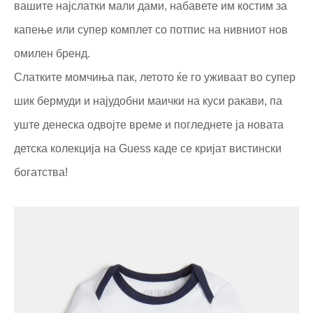
вашите најслатки мали дами, набавете им костим за
капење или супер комплет со потпис на нивниот нов
омилен бренд.
Слатките момчиња пак, летото ќе го уживаат во супер
шик бермуди и најудобни маички на куси ракави, па
уште денеска одвојте време и погледнете ја новата
детска колекција на
Guess каде се кријат вистински
богатства!