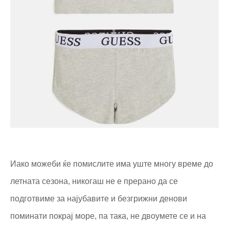
Иако можеби ќе помислите има уште многу време до
летната сезона, никогаш не е прерано да се
подготвиме за најубавите и безгрижни денови
поминати покрај море, па така, не двоумете се и на