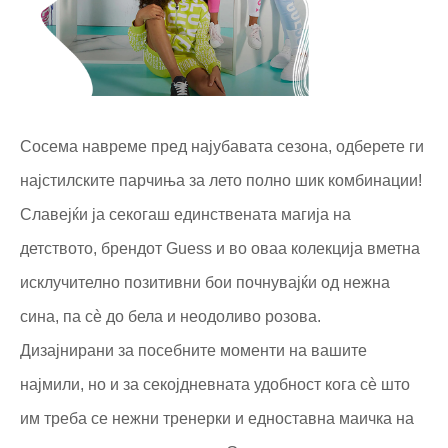
Сосема навреме пред најубавата сезона, одберете ги
најстилските парчиња за лето полно шик комбинации!
Славејќи ја секогаш единствената магија на
детството, брендот Guess и во оваа колекција вметна
исклучително позитивни бои почнувајќи од нежна
сина, па сè до бела и неодоливо розова.
Дизајнирани за посебните моменти на вашите
најмили, но и за секојдневната удобност кога сè што
им треба се нежни тренерки и едноставна маичка на