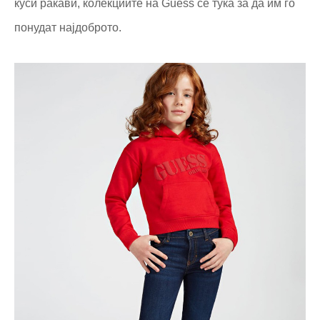
куси ракави, колекциите на Guess се тука за да им го
понудат најдоброто.