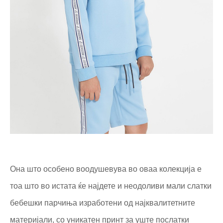
Она што особено воодушевува во оваа колекција е
тоа што во истата ќе најдете и неодоливи мали слатки
бебешки парчиња изработени од најквалитетните
материјали, со уникатен принт за уште послатки