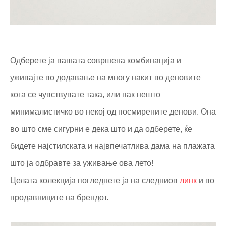
Одберете ја вашата совршена комбинација и
уживајте во додавање на многу накит во деновите
кога се чувствувате така, или пак нешто
минималистичко во некој од посмирените денови. Она
во што сме сигурни е дека што и да одберете, ќе
бидете најстилската и највпечатлива дама на плажата
што ја одбравте за уживање ова лето!
Целата колекција погледнете ја на следниов
линк
и во
продавниците на брендот.