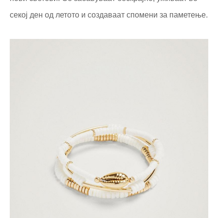
секој ден од летото и создаваат спомени за паметење.