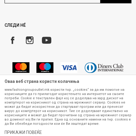
Ценовник
Право на повлекување/враќање на производ
Рекламации
Замена и рефундација на производи
СЛЕДИ НÉ
Услови за испорака
Плаќање
Оваа веб страна користи колачиња
www.fashiongroupoutlet.mk користи тнр. „cookies“ за да им помогне на
корисниците да го прилагодат користењето на интернетот на своите
Сите информации околу производите кои се изложени на нашата
потреби. Cookie е текстуален фајл кој се доделува на хард дискот на
онлајн продавница се стремиме да бидат конкретни, точни и прецизни,
компјутерот на корисникот од страна на мрежниот сервер. Cookies не
можат да бидат искористени да стартуваат програм или да пренесат
меѓутоа не можеме да гарантираме дека се без ниту една грешка или
вирус до компјутерот на корисникот. Тие се доделуваат единствено на
пак дека сите производи во моментот се достапни на залиха.
корисниците и можат да бидат прочитани од страна на мрежниот сервер
Фотографиите се најверодостојниот приказ на производот. Доколку
во доменот кој Ви ги пратил. Една од основните намени на тнр. сookies е
дојде до потреба за замена на производ или рефундација, процедурата
да Ви обезбеди погодности кои ќе Ви заштедат време.
може да трае до 15 работни дена. За повеќе информации,
ПРИКАЖИ ПОВЕЌЕ
контактирајте не на телефонскиот број 070 275 363 или на е-