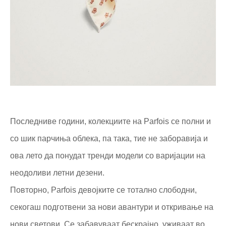
Последниве години, колекциите на Parfois се полни и
со шик парчиња облека, па така, тие не заборавија и
ова лето да понудат тренди модели со варијации на
неодоливи летни дезени.
Повторно, Parfois девојките се тотално слободни,
секогаш подготвени за нови авантури и откривање на
нови светови. Се забавуваат бескрајно, уживаат во