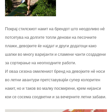
Покрај стилскиот накит на брендот што неодоливо нè
потсетува на долгите топли денови на песочните
плажи, девојките ќе најдат и други додатоци како
шапки во многу варијанти и сламени чанти создадени
за сортирање на неопходните работи.
И оваа сезона омилениот бренд на девојките нè носи
во летни авантури претставувајќи супер колоритен
накит, но и таков во малку посмирени, крем нијанси
кои се сосема соодветни и за вечерните летни забави.