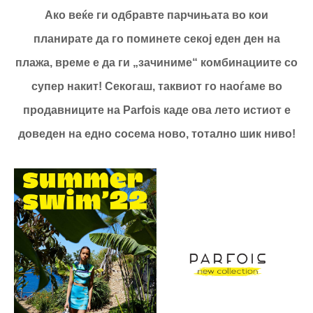
Ако веќе ги одбравте парчињата во кои
планирате да го поминете секој еден ден на
плажа, време е да ги „зачиниме“ комбинациите со
супер накит! Секогаш, таквиот го наоѓаме во
продавниците на Parfois каде ова лето истиот е
доведен на едно сосема ново, тотално шик ниво!