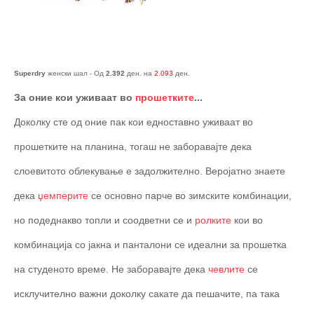
Superdry
женски шал - Од
2.392
ден. на
2.093
ден.
За оние кои уживаат во
прошетките
...
Доколку сте од оние пак кои едноставно уживаат во
прошетките на планина, тогаш не заборавајте дека
слоевитото облекување е задолжително. Веројатно знаете
дека
џемперите
се основно парче во зимските комбинации,
но подеднакво топли и соодветни се и
ролките
кои во
комбинација со јакна и панталони се идеални за прошетка
на студеното време. Не заборавајте дека
чевлите
се
исклучително важни доколку сакате да пешачите, па така