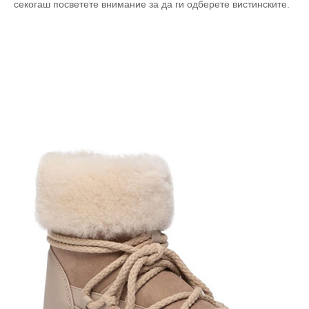
секогаш посветете внимание за да ги одберете вистинските.