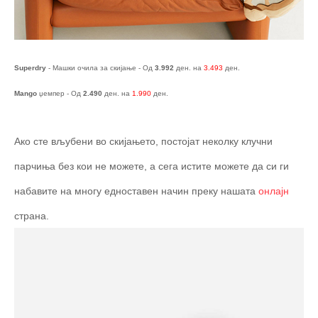
Superdry
- Машки очила за скијање - Од
3.992
ден. на
3.493
ден.
Mango
џемпер - Од
2.490
ден. на
1.990
ден.
Ако сте вљубени во скијањето, постојат неколку клучни
парчиња без кои не можете, а сега истите можете да си ги
набавите на многу едноставен начин преку нашата
онлајн
страна.