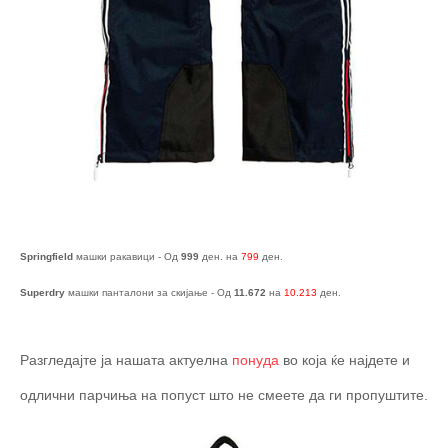
Springfield
машки ракавици - Од
999
ден. на
799
ден.
Superdry
машки панталони за скијање - Од
11.672
на
10.213
ден.
Разгледајте ја нашата актуелна
понуда
во која ќе најдете и
одлични парчиња на попуст што не смеете да ги пропуштите.