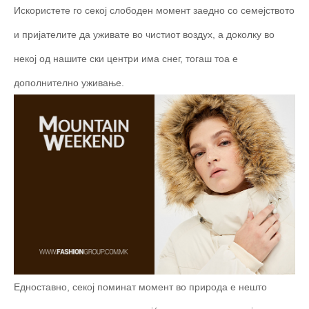
Искористете го секој слободен момент заедно со семејството
и пријателите да уживате во чистиот воздух, а доколку во
некој од нашите ски центри има снег, тогаш тоа е
дополнително уживање.
Едноставно, секој поминат момент во природа е нешто