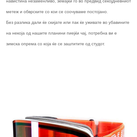
навистина незаменливо, земајќи го во предвид секојдневниот
метеж и обврските со кои се соочуваме постојано.
Без разлика дали ќе скијате или пак ќе уживате во убавините
на некоја од нашите планини пиејќи чај, потребна ви е
зимска опрема со која ќе се заштитите од студот.