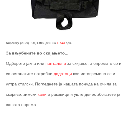
Superdry
ранец - Од
1.992
ден. на
1.743
ден.
За вљубените во скијањето...
Одберете јакна или
панталони
за скијање, а опремете се и
со останатите потребни
додатоци
кои истовремено се и
ултра стилски. Погледнете ја нашата понуда на очила за
скијање, зимски
капи
и ракавици и уште денес збогатете ја
вашата опрема.