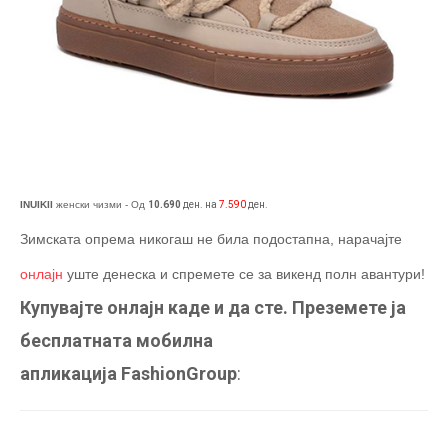
INUIKII
женски чизми - Од
10.690
ден. на
7.590
ден.
Зимската опрема никогаш не била подостапна, нарачајте
онлајн
уште денеска и спремете се за викенд полн авантури!
Купувајте онлајн каде и да сте. Преземете ја
бесплатната мобилна
апликација
FashionGroup
: