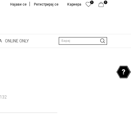
0
0
Најави се
Регистрирај се
Кариера
А
ONLINE ONLY
Барај
132