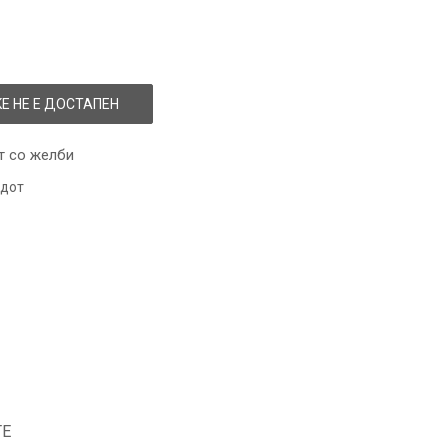
Е НЕ Е ДОСТАПЕН
т со желби
одот
ТЕ