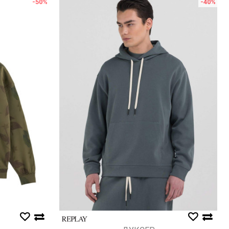
-50
%
-40
%