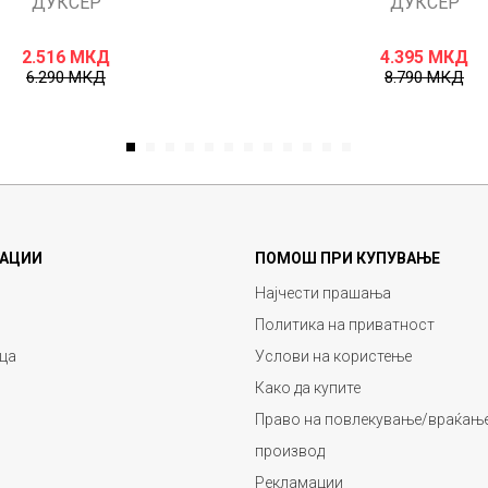
ДУКСЕР
ДУКСЕР
2.516
МКД
4.395
МКД
6.290
МКД
8.790
МКД
1
2
3
4
5
6
7
8
9
10
11
12
АЦИИ
ПОМОШ ПРИ КУПУВАЊЕ
Најчести прашања
Политика на приватност
ца
Услови на користење
Како да купите
Право на повлекување/враќање
производ
Рекламации