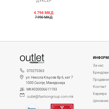
ДУКСЕР
4.794
МКД
7.990
МКД
ИНФОРМ
За нас
070275363
Брендови
ул. Никола Кљусев бр.6, кат 7
Продавни
1000 Скопје, Македонија
Контакт
ДБ: МК4030006611193
Кариера
outlet@fashiongroup.com.mk
Ценовник