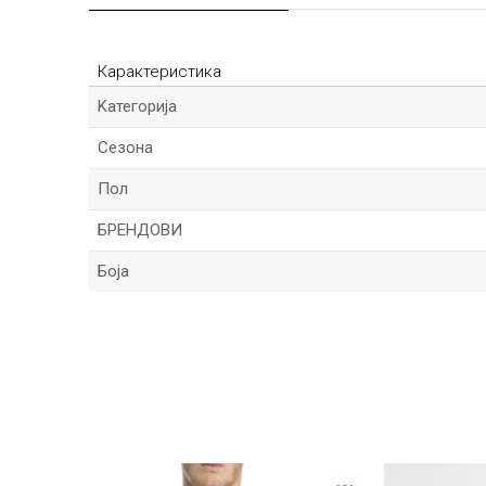
Карактеристика
Kатегорија
Сезона
Пол
БРЕНДОВИ
Боја
Име/Прекар
Порака