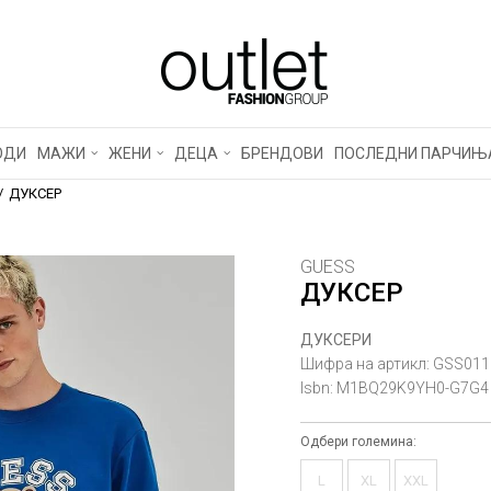
ОДИ
МАЖИ
ЖЕНИ
ДЕЦА
БРЕНДОВИ
ПОСЛЕДНИ ПАРЧИЊ
ДУКСЕР
GUESS
ДУКСЕР
ДУКСЕРИ
Шифра на артикл:
GSS011
Isbn:
M1BQ29K9YH0-G7G4
Одбери големина:
L
XL
XXL