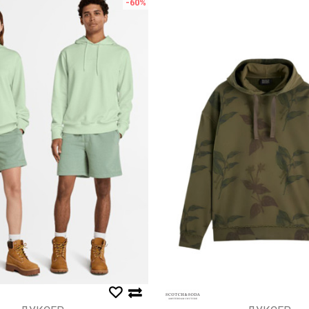
-60
%