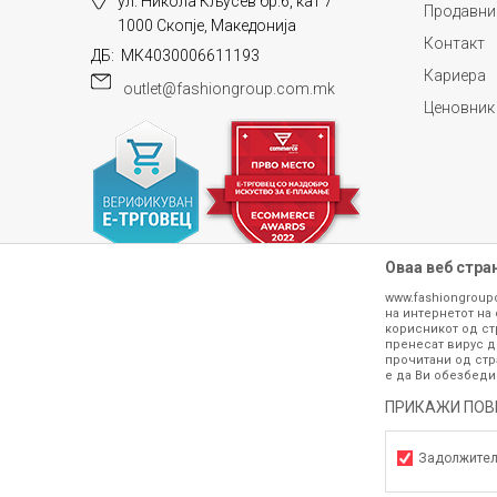
ул. Никола Кљусев бр.6, кат 7
Продавни
1000 Скопје, Македонија
Контакт
ДБ: МК4030006611193
Кариера
outlet@fashiongroup.com.mk
Ценовник
Оваа веб стра
www.fashiongroup
на интернетот на 
корисникот од ст
пренесат вирус д
прочитани од стр
е да Ви обезбеди
Сите информации околу производите кои 
гарантираме дека се без ниту една гре
ПРИКАЖИ ПОВ
производот. Доколку дојде до потре
контактирајте не на телефонскиот б
Задолжите
h
©2026