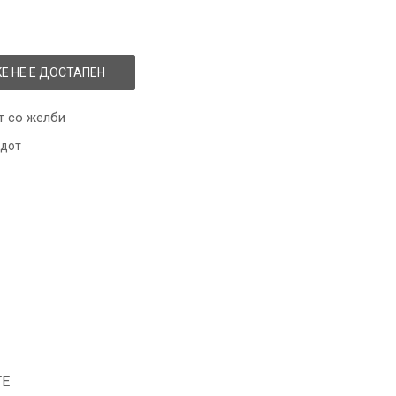
Е НЕ Е ДОСТАПЕН
т со желби
одот
ТЕ