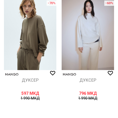
-70
%
-60
%
ДУКСЕР
ДУКСЕР
597
МКД
796
МКД
1.990
МКД
1.990
МКД