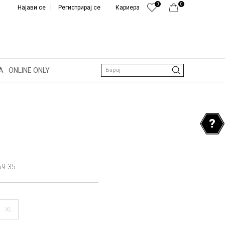
0
0
Најави се
Регистрирај се
Кариера
А
ONLINE ONLY
Барај
69-35
XL