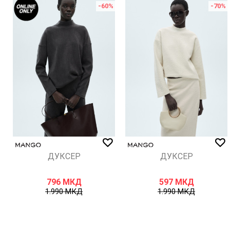
%
-60
%
-70
%
ИСПРАТИ
ДУКСЕР
ДУКСЕР
796
МКД
597
МКД
1.990
МКД
1.990
МКД