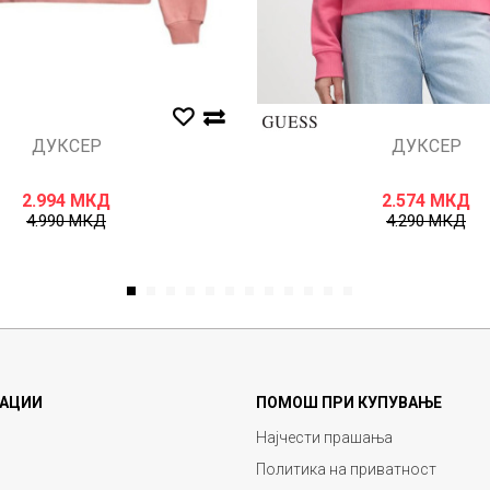
ДУКСЕР
ДУКСЕР
2.994
МКД
2.574
МКД
4.990
МКД
4.290
МКД
1
2
3
4
5
6
7
8
9
10
11
12
АЦИИ
ПОМОШ ПРИ КУПУВАЊЕ
Најчести прашања
Политика на приватност