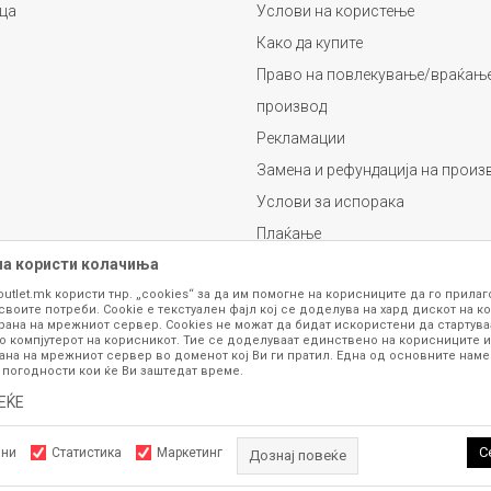
ца
Услови на користење
Како да купите
Право на повлекување/враќање
производ
Рекламации
Замена и рефундација на произ
Услови за испорака
Плаќање
на користи колачиња
outlet.mk користи тнр. „cookies“ за да им помогне на корисниците да го прила
своите потреби. Cookie е текстуален фајл кој се доделува на хард дискот на ко
рана на мрежниот сервер. Cookies не можат да бидат искористени да стартува
о компјутерот на корисникот. Тие се доделуваат единствено на корисниците и
ана на мрежниот сервер во доменот кој Ви ги пратил. Една од основните намен
 погодности кои ќе Ви заштедат време.
се изложени на нашата онлајн продавница се стремиме да бидат конкретни,
шка или пак дека сите производи во моментот се достапни на залиха. Фотог
ЕЌЕ
ба за замена на производ или рефундација, процедурата може да трае до 15 
рој 070 275 363 или на е-маил
outlet@fashiongroup.com.mk
од
понеделник до
С
лни
Статистика
Маркетинг
Дознај повеќе
ttps://www.fashiongroupoutlet.mk/
NB SOFT
, Изработено од
. Сите права