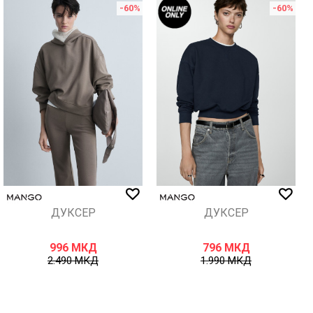
-60
%
-60
%
ДУКСЕР
ДУКСЕР
996
МКД
796
МКД
2.490
МКД
1.990
МКД