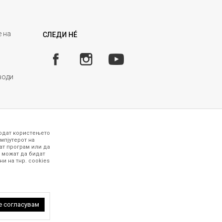
 на
СЛЕДИ НÉ
води
годат користењето
мпјутерот на
ат програм или да
 можат да бидат
и на тнр. сookies
 точни и прецизни, меѓутоа не можеме да
рафиите се најверодостојниот приказ на
работни дена. За повеќе информации,
 петок (08-16ч) и сабота (10-15ч)
е согласувам
 задржани.