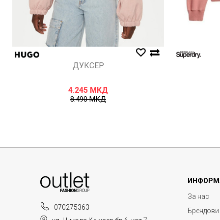
ДУКСЕР
4.245
МКД
8.490
МКД
ИНФОРМ
За нас
070275363
Брендови