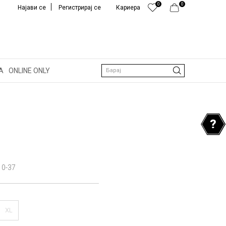
0
0
Најави се
Регистрирај се
Кариера
А
ONLINE ONLY
Барај
10-37
XL