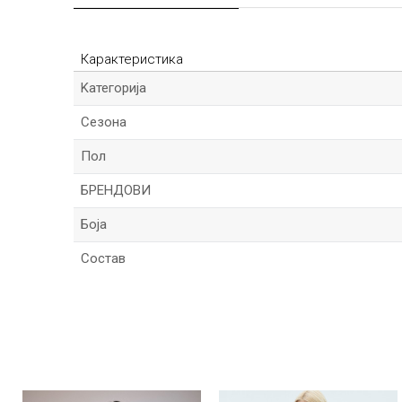
Карактеристика
Kатегорија
Сезона
Пол
БРЕНДОВИ
Боја
Состав
Име/Прекар
Порака