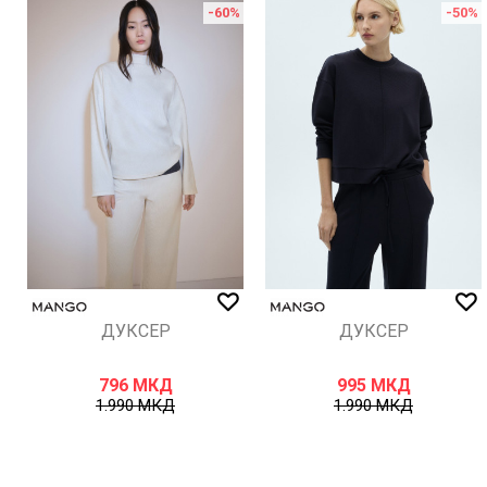
%
-60
%
-50
%
ИСПРАТИ
ДУКСЕР
ДУКСЕР
796
МКД
995
МКД
1.990
МКД
1.990
МКД