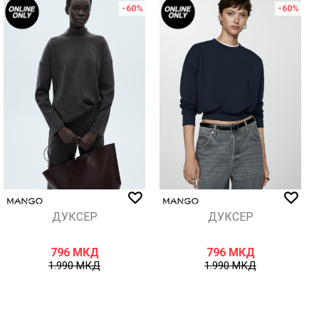
-60
%
-60
%
ДУКСЕР
ДУКСЕР
796
МКД
796
МКД
1.990
МКД
1.990
МКД