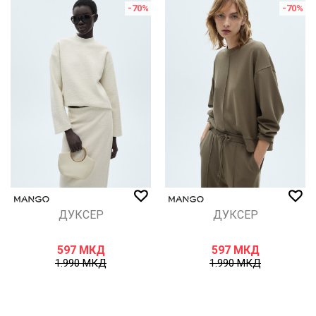
-70
%
-70
%
ДУКСЕР
ДУКСЕР
597
МКД
597
МКД
1.990
МКД
1.990
МКД