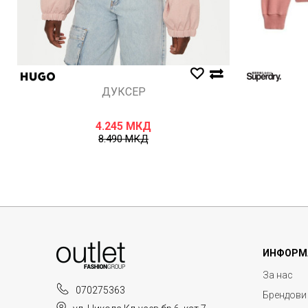
ДУКСЕР
4.245
МКД
8.490
МКД
ИНФОРМ
За нас
070275363
Брендови