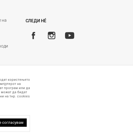
 на
СЛЕДИ НÉ
води
годат користењето
мпјутерот на
ат програм или да
 можат да бидат
и на тнр. сookies
 точни и прецизни, меѓутоа не можеме да
рафиите се најверодостојниот приказ на
работни дена. За повеќе информации,
 петок (08-16ч) и сабота (10-15ч)
е согласувам
 задржани.