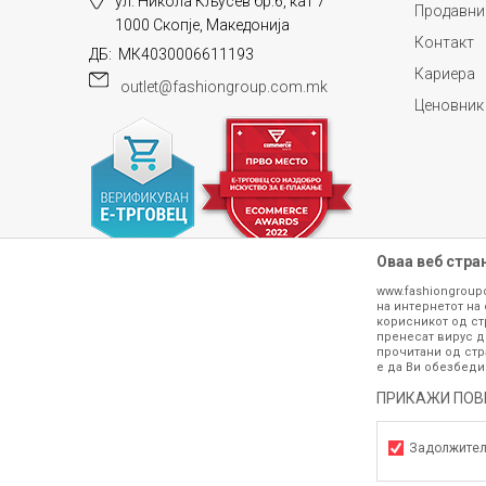
ул. Никола Кљусев бр.6, кат 7
Продавни
1000 Скопје, Македонија
Контакт
ДБ: МК4030006611193
Кариера
outlet@fashiongroup.com.mk
Ценовник
Оваа веб стра
www.fashiongroup
на интернетот на 
корисникот од ст
пренесат вирус д
прочитани од стр
е да Ви обезбеди
Сите информации околу производите кои 
гарантираме дека се без ниту една гре
ПРИКАЖИ ПОВ
производот. Доколку дојде до потре
контактирајте не на телефонскиот б
Задолжите
h
©2026