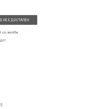
Е НЕ Е ДОСТАПЕН
т со желби
одот
ТЕ