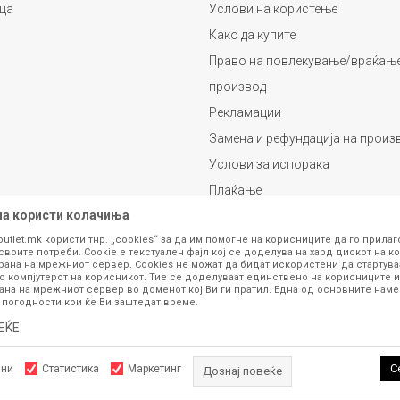
ца
Услови на користење
Како да купите
Право на повлекување/враќање
производ
Рекламации
Замена и рефундација на произ
Услови за испорака
Плаќање
на користи колачиња
outlet.mk користи тнр. „cookies“ за да им помогне на корисниците да го прила
своите потреби. Cookie е текстуален фајл кој се доделува на хард дискот на ко
рана на мрежниот сервер. Cookies не можат да бидат искористени да стартува
о компјутерот на корисникот. Тие се доделуваат единствено на корисниците и
ана на мрежниот сервер во доменот кој Ви ги пратил. Една од основните намен
 погодности кои ќе Ви заштедат време.
се изложени на нашата онлајн продавница се стремиме да бидат конкретни,
шка или пак дека сите производи во моментот се достапни на залиха. Фотог
ЕЌЕ
ба за замена на производ или рефундација, процедурата може да трае до 15 
рој 070 275 363 или на е-маил
outlet@fashiongroup.com.mk
од
понеделник до
С
лни
Статистика
Маркетинг
Дознај повеќе
ttps://www.fashiongroupoutlet.mk/
NB SOFT
, Изработено од
. Сите права