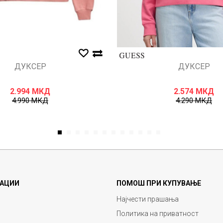
ДУКСЕР
ДУКСЕР
2.994
МКД
2.574
МКД
4.990
МКД
4.290
МКД
1
2
3
4
5
6
7
8
9
10
11
12
АЦИИ
ПОМОШ ПРИ КУПУВАЊЕ
Најчести прашања
Политика на приватност