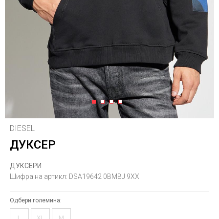
1
2
3
4
DIESEL
ДУКСЕР
ДУКСЕРИ
Шифра на артикл:
DSA19642 0BMBJ 9XX
Одбери големина:
L
XL
M