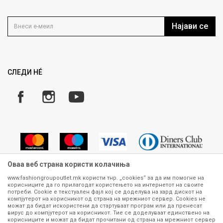
Политика на приватност
Контакт
Услови на користење
Кариера
Најави се
Како да купите
Ценовник
Право на повлекување/враќање на производ
Рекламации
Замена и рефундација на производи
СЛЕДИ НÉ
Услови за испорака
Плаќање
Оваа веб страна користи колачиња
www.fashiongroupoutlet.mk користи тнр. „cookies“ за да им помогне на
корисниците да го прилагодат користењето на интернетот на своите
Сите информации околу производите кои се изложени на нашата
потреби. Cookie е текстуален фајл кој се доделува на хард дискот на
онлајн продавница се стремиме да бидат конкретни, точни и прецизни,
компјутерот на корисникот од страна на мрежниот сервер. Cookies не
можат да бидат искористени да стартуваат програм или да пренесат
меѓутоа не можеме да гарантираме дека се без ниту една грешка или
вирус до компјутерот на корисникот. Тие се доделуваат единствено на
пак дека сите производи во моментот се достапни на залиха.
корисниците и можат да бидат прочитани од страна на мрежниот сервер