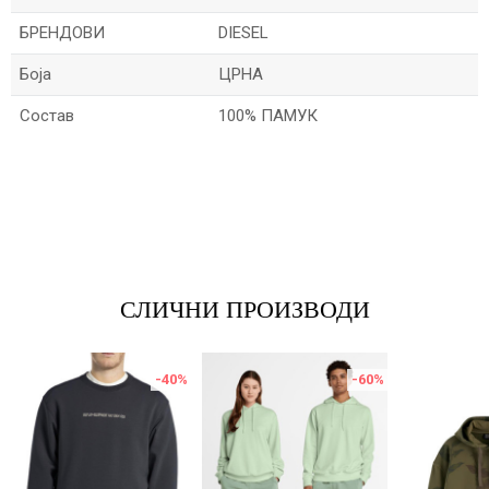
БРЕНДОВИ
DIESEL
Боја
ЦРНА
Состав
100% ПАМУК
Име/Прекар
Е-меил
СЛИЧНИ ПРОИЗВОДИ
Порака
-40
%
-60
%