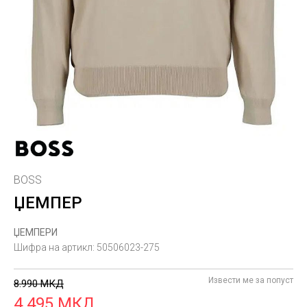
BOSS
ЏЕМПЕР
ЏЕМПЕРИ
Шифра на артикл:
50506023-275
Извести ме за попуст
8.990
МКД
4.495
МКД