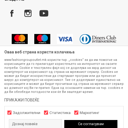
Услови за испорака
Плаќање
Оваа веб страна користи колачиња
www.fashiongroupoutlet.mk користи тнр. „cookies“ за да им помогне на
корисниците да го прилагодат користењето на интернетот на своите
Сите информации околу производите кои се изложени на нашата
потреби. Cookie е текстуален фајл кој се доделува на хард дискот на
онлајн продавница се стремиме да бидат конкретни, точни и прецизни,
компјутерот на корисникот од страна на мрежниот сервер. Cookies не
можат да бидат искористени да стартуваат програм или да пренесат
меѓутоа не можеме да гарантираме дека се без ниту една грешка или
вирус до компјутерот на корисникот. Тие се доделуваат единствено на
пак дека сите производи во моментот се достапни на залиха.
корисниците и можат да бидат прочитани од страна на мрежниот сервер
Фотографиите се најверодостојниот приказ на производот. Доколку
во доменот кој Ви ги пратил. Една од основните намени на тнр. сookies е
дојде до потреба за замена на производ или рефундација, процедурата
да Ви обезбеди погодности кои ќе Ви заштедат време.
може да трае до 15 работни дена. За повеќе информации,
ПРИКАЖИ ПОВЕЌЕ
контактирајте не на телефонскиот број 070 275 363 или на е-
маил
outlet@fashiongroup.com.mk
од
понеделник до петок (08-16ч)
и сабота (10-15ч)
Задолжителни
Статистика
Маркетинг
Дознај повеќе
Се согласувам
https://www.fashiongroupoutlet.mk/
NB
©2026
, Изработено од