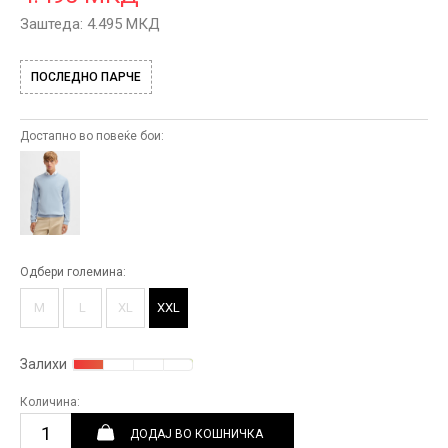
Заштеда:
4.495
МКД
ПОСЛЕДНО ПАРЧЕ
Достапно во повеќе бои:
Одбери големина:
M
L
XL
XXL
Залихи
Количина:
ДОДАЈ ВО КОШНИЧКА