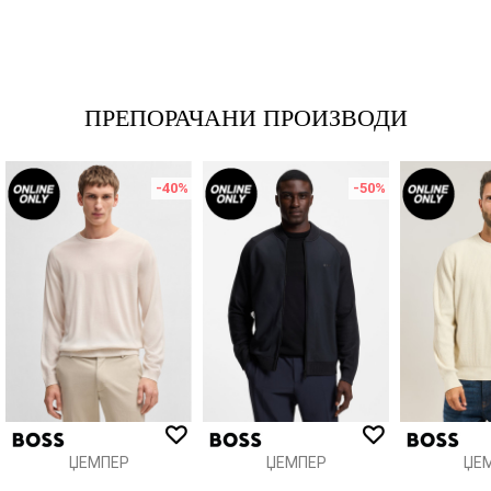
Име/Прекар
Е-меил
ПРЕПОРАЧАНИ ПРОИЗВОДИ
-40
%
-50
%
Порака
ИСПРАТИ
ЏЕМПЕР
ЏЕМПЕР
ЏЕ