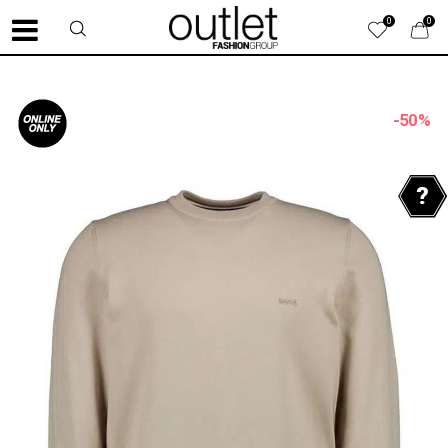
0
0
-50
%