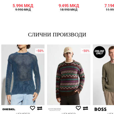
5.994
МКД
9.495
МКД
7.19
9.990
МКД
18.990
МКД
11.9
СЛИЧНИ ПРОИЗВОДИ
-50
%
-50
%