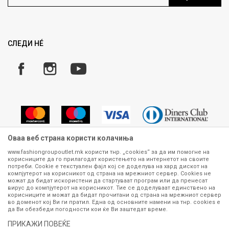
Ценовник
Право на повлекување/враќање на производ
Рекламации
Замена и рефундација на производи
СЛЕДИ НÉ
Услови за испорака
Плаќање
Оваа веб страна користи колачиња
www.fashiongroupoutlet.mk користи тнр. „cookies“ за да им помогне на
корисниците да го прилагодат користењето на интернетот на своите
Сите информации околу производите кои се изложени на нашата
потреби. Cookie е текстуален фајл кој се доделува на хард дискот на
онлајн продавница се стремиме да бидат конкретни, точни и прецизни,
компјутерот на корисникот од страна на мрежниот сервер. Cookies не
можат да бидат искористени да стартуваат програм или да пренесат
меѓутоа не можеме да гарантираме дека се без ниту една грешка или
вирус до компјутерот на корисникот. Тие се доделуваат единствено на
пак дека сите производи во моментот се достапни на залиха.
корисниците и можат да бидат прочитани од страна на мрежниот сервер
Фотографиите се најверодостојниот приказ на производот. Доколку
во доменот кој Ви ги пратил. Една од основните намени на тнр. сookies е
дојде до потреба за замена на производ или рефундација, процедурата
да Ви обезбеди погодности кои ќе Ви заштедат време.
може да трае до 15 работни дена. За повеќе информации,
ПРИКАЖИ ПОВЕЌЕ
контактирајте не на телефонскиот број 070 275 363 или на е-