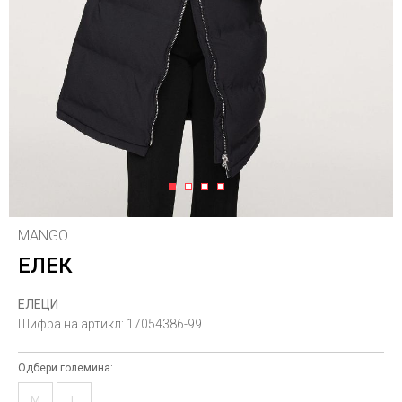
1
2
3
4
MANGO
ЕЛЕК
ЕЛЕЦИ
Шифра на артикл:
17054386-99
Одбери големина:
M
L