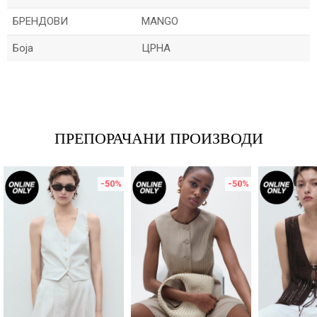
БРЕНДОВИ
MANGO
Боја
ЦРНА
Име/Прекар
Е-меил
ПРЕПОРАЧАНИ ПРОИЗВОДИ
-50
%
-50
%
Порака