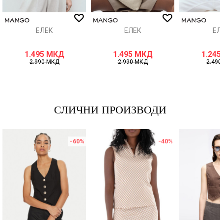
ИСПРАТИ
ЕЛЕК
ЕЛЕК
Е
1.495
МКД
1.495
МКД
1.24
2.990
МКД
2.990
МКД
2.49
СЛИЧНИ ПРОИЗВОДИ
-60
%
-40
%