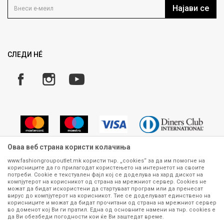
Кариера
Најави се
Како да купите
Ценовник
Право на повлекување/враќање на производ
Рекламации
Замена и рефундација на производи
СЛЕДИ НÉ
Услови за испорака
Плаќање
Оваа веб страна користи колачиња
www.fashiongroupoutlet.mk користи тнр. „cookies“ за да им помогне на
корисниците да го прилагодат користењето на интернетот на своите
Сите информации околу производите кои се изложени на нашата
потреби. Cookie е текстуален фајл кој се доделува на хард дискот на
онлајн продавница се стремиме да бидат конкретни, точни и прецизни,
компјутерот на корисникот од страна на мрежниот сервер. Cookies не
можат да бидат искористени да стартуваат програм или да пренесат
меѓутоа не можеме да гарантираме дека се без ниту една грешка или
вирус до компјутерот на корисникот. Тие се доделуваат единствено на
пак дека сите производи во моментот се достапни на залиха.
корисниците и можат да бидат прочитани од страна на мрежниот сервер
Фотографиите се најверодостојниот приказ на производот. Доколку
во доменот кој Ви ги пратил. Една од основните намени на тнр. сookies е
дојде до потреба за замена на производ или рефундација, процедурата
да Ви обезбеди погодности кои ќе Ви заштедат време.