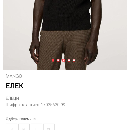
1
2
3
4
5
MANGO
ЕЛЕК
ЕЛЕЦИ
Шифра на артикл:
17025620-99
Одбери големина:
S
M
L
XL