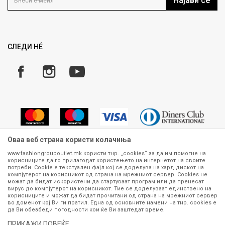
Најави се
Како да купите
Ценовник
Право на повлекување/враќање на производ
Рекламации
Замена и рефундација на производи
СЛЕДИ НÉ
Услови за испорака
Плаќање
Оваа веб страна користи колачиња
www.fashiongroupoutlet.mk користи тнр. „cookies“ за да им помогне на
корисниците да го прилагодат користењето на интернетот на своите
Сите информации околу производите кои се изложени на нашата
потреби. Cookie е текстуален фајл кој се доделува на хард дискот на
онлајн продавница се стремиме да бидат конкретни, точни и прецизни,
компјутерот на корисникот од страна на мрежниот сервер. Cookies не
можат да бидат искористени да стартуваат програм или да пренесат
меѓутоа не можеме да гарантираме дека се без ниту една грешка или
вирус до компјутерот на корисникот. Тие се доделуваат единствено на
пак дека сите производи во моментот се достапни на залиха.
корисниците и можат да бидат прочитани од страна на мрежниот сервер
Фотографиите се најверодостојниот приказ на производот. Доколку
во доменот кој Ви ги пратил. Една од основните намени на тнр. сookies е
дојде до потреба за замена на производ или рефундација, процедурата
да Ви обезбеди погодности кои ќе Ви заштедат време.
може да трае до 15 работни дена. За повеќе информации,
ПРИКАЖИ ПОВЕЌЕ