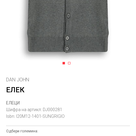
1
2
DAN JOHN
ЕЛЕК
ЕЛЕЦИ
Шифра на артикл:
DJ000281
Isbn:
I20M12-1401-SUNGRIGIO
Одбери големина: