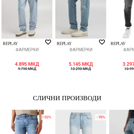
ИСПРАТИ
ФАРМЕРКИ
ФАРМЕРКИ
ФАР
4.895
МКД
5.145
МКД
3.29
9.790
МКД
10.290
МКД
10.9
СЛИЧНИ ПРОИЗВОДИ
-50
%
-70
%