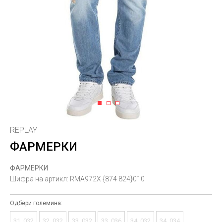
1
2
3
REPLAY
ФАРМЕРКИ
ФАРМЕРКИ
Шифра на артикл:
RMA972X {874 824}010
Одбери големина:
31_032
32_032
33_032
33_036
34_032
34_034