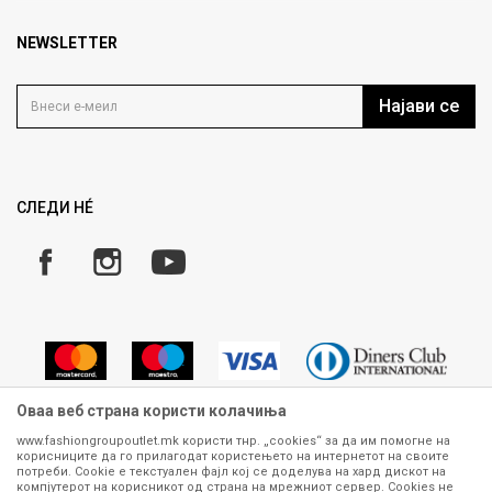
Брендови
Најчести прашања
Продавница
NEWSLETTER
Политика на приватност
Контакт
Услови на користење
Кариера
Најави се
Како да купите
Ценовник
Право на повлекување/враќање на производ
Рекламации
Замена и рефундација на производи
СЛЕДИ НÉ
Услови за испорака
Плаќање
Оваа веб страна користи колачиња
www.fashiongroupoutlet.mk користи тнр. „cookies“ за да им помогне на
корисниците да го прилагодат користењето на интернетот на своите
Сите информации околу производите кои се изложени на нашата
потреби. Cookie е текстуален фајл кој се доделува на хард дискот на
онлајн продавница се стремиме да бидат конкретни, точни и прецизни,
компјутерот на корисникот од страна на мрежниот сервер. Cookies не