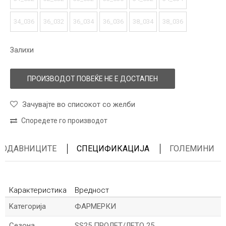
34_036
36_032
36_034
36_036
38_034
38_036
Залихи
ПРОИЗВОДОТ ПОВЕЌЕ НЕ Е ДОСТАПЕН
Зачувајте во списокот со желби
Споредете го производот
ПРОДАВНИЦИТЕ
СПЕЦИФИКАЦИЈА
ГОЛЕМИНИ
Карактеристика
Вредност
Kатегорија
ФАРМЕРКИ
Сезона
SS25 ПРОЛЕТ/ЛЕТО 25