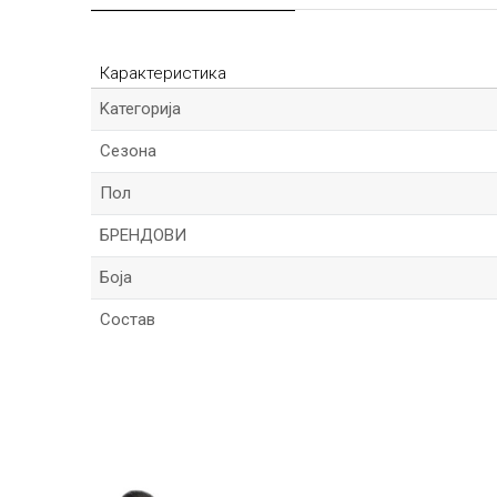
Карактеристика
Kатегорија
Сезона
Пол
БРЕНДОВИ
Боја
Состав
Име/Прекар
Порака