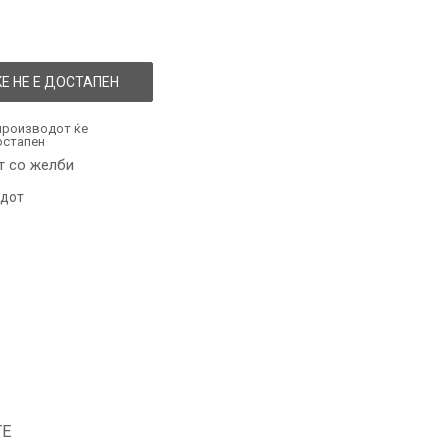
Е НЕ Е ДОСТАПЕН
производот ќе
остапен
т со желби
одот
ТЕ