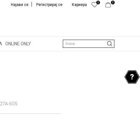
0
0
Најави се
Регистрирај се
Кариера
А
ONLINE ONLY
Барај
27A-5OS