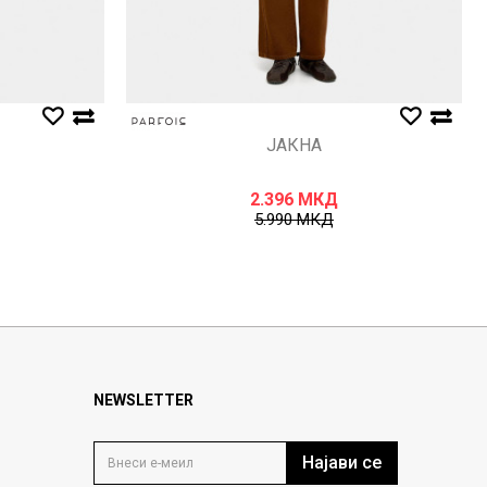
ЈАКНА
2.396
МКД
5.990
МКД
NEWSLETTER
Најави се