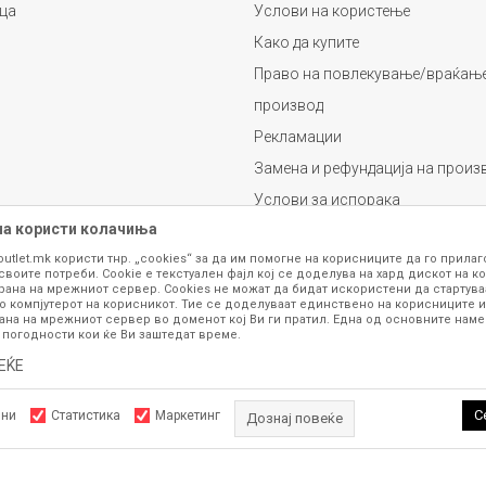
ца
Услови на користење
Како да купите
Право на повлекување/враќање
производ
Рекламации
Замена и рефундација на произ
Услови за испорака
на користи колачиња
Плаќање
outlet.mk користи тнр. „cookies“ за да им помогне на корисниците да го прила
своите потреби. Cookie е текстуален фајл кој се доделува на хард дискот на ко
рана на мрежниот сервер. Cookies не можат да бидат искористени да стартува
о компјутерот на корисникот. Тие се доделуваат единствено на корисниците и
ана на мрежниот сервер во доменот кој Ви ги пратил. Една од основните намен
 погодности кои ќе Ви заштедат време.
ЕЌЕ
се изложени на нашата онлајн продавница се стремиме да бидат конкретни,
шка или пак дека сите производи во моментот се достапни на залиха. Фотог
ба за замена на производ или рефундација, процедурата може да трае до 15 
С
лни
Статистика
Маркетинг
Дознај повеќе
рој 070 275 363 или на е-маил
outlet@fashiongroup.com.mk
од
понеделник до
Задолжителните колачиња ја прават страницата употреблива, 
ttps://www.fashiongroupoutlet.mk/
NB SOFT
, Изработено од
. Сите права