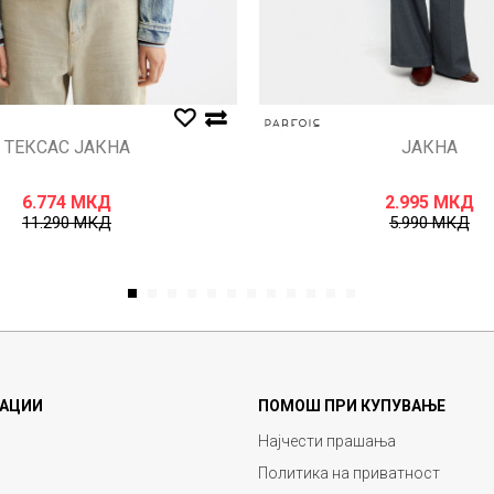
ТЕКСАС ЈАКНА
ЈАКНА
6.774
МКД
2.995
МКД
11.290
МКД
5.990
МКД
1
2
3
4
5
6
7
8
9
10
11
12
АЦИИ
ПОМОШ ПРИ КУПУВАЊЕ
Најчести прашања
Политика на приватност