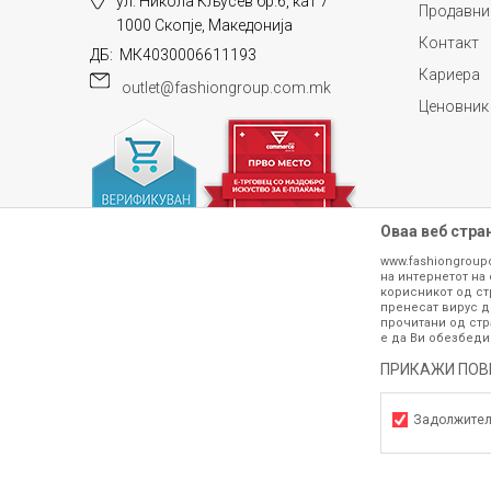
ул. Никола Кљусев бр.6, кат 7
Продавни
1000 Скопје, Македонија
Контакт
ДБ: МК4030006611193
Кариера
outlet@fashiongroup.com.mk
Ценовник
Оваа веб стра
www.fashiongroup
на интернетот на 
корисникот од ст
пренесат вирус д
прочитани од стр
е да Ви обезбеди
ПРИКАЖИ ПОВ
Сите информации околу производите кои 
гарантираме дека се без ниту една гре
производот. Доколку дојде до потре
Задолжите
контактирајте не на телефонскиот б
Задолжителни
h
©2026