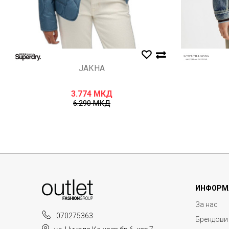
ЈАКНА
3.774
МКД
6.290
МКД
ИНФОРМ
За нас
070275363
Брендови