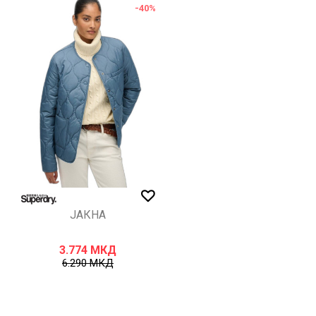
-40
%
ИСПРАТИ
ЈАКНА
3.774
МКД
6.290
МКД