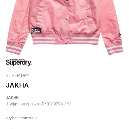
SUPER DRY
ЈАКНА
ЈАКНИ
Шифра на артикл:
W5010929A-3KJ
Одбрана големина:
S