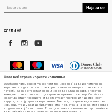
Контакт
Услови на користење
Кариера
Најави се
Како да купите
Ценовник
Право на повлекување/враќање на производ
Рекламации
Замена и рефундација на производи
СЛЕДИ НÉ
Услови за испорака
Плаќање
Оваа веб страна користи колачиња
www.fashiongroupoutlet.mk користи тнр. „cookies“ за да им помогне на
корисниците да го прилагодат користењето на интернетот на своите
Сите информации околу производите кои се изложени на нашата
потреби. Cookie е текстуален фајл кој се доделува на хард дискот на
онлајн продавница се стремиме да бидат конкретни, точни и прецизни,
компјутерот на корисникот од страна на мрежниот сервер. Cookies не
можат да бидат искористени да стартуваат програм или да пренесат
меѓутоа не можеме да гарантираме дека се без ниту една грешка или
вирус до компјутерот на корисникот. Тие се доделуваат единствено на
пак дека сите производи во моментот се достапни на залиха.
корисниците и можат да бидат прочитани од страна на мрежниот сервер
Фотографиите се најверодостојниот приказ на производот. Доколку
во доменот кој Ви ги пратил. Една од основните намени на тнр. сookies е
дојде до потреба за замена на производ или рефундација, процедурата
да Ви обезбеди погодности кои ќе Ви заштедат време.