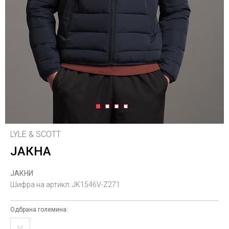
1
2
3
4
LYLE & SCOTT
ЈАКНА
ЈАКНИ
Шифра на артикл:
JK1546V-Z271
Одбрана големина:
M