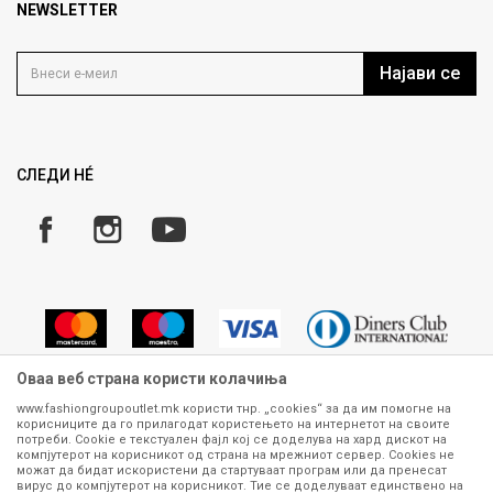
Продавница
NEWSLETTER
Политика на приватност
Контакт
Услови на користење
Кариера
Најави се
Како да купите
Ценовник
Право на повлекување/враќање на производ
Рекламации
Замена и рефундација на производи
СЛЕДИ НÉ
Услови за испорака
Плаќање
Оваа веб страна користи колачиња
www.fashiongroupoutlet.mk користи тнр. „cookies“ за да им помогне на
корисниците да го прилагодат користењето на интернетот на своите
Сите информации околу производите кои се изложени на нашата
потреби. Cookie е текстуален фајл кој се доделува на хард дискот на
онлајн продавница се стремиме да бидат конкретни, точни и прецизни,
компјутерот на корисникот од страна на мрежниот сервер. Cookies не
можат да бидат искористени да стартуваат програм или да пренесат
меѓутоа не можеме да гарантираме дека се без ниту една грешка или
вирус до компјутерот на корисникот. Тие се доделуваат единствено на
пак дека сите производи во моментот се достапни на залиха.