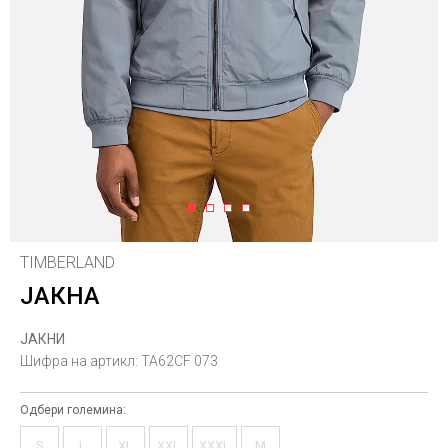
1
2
3
4
TIMBERLAND
ЈАКНА
ЈАКНИ
Шифра на артикл:
TA62CF 073
Одбери големина:
S
L
XL
XXL
XXXL
M