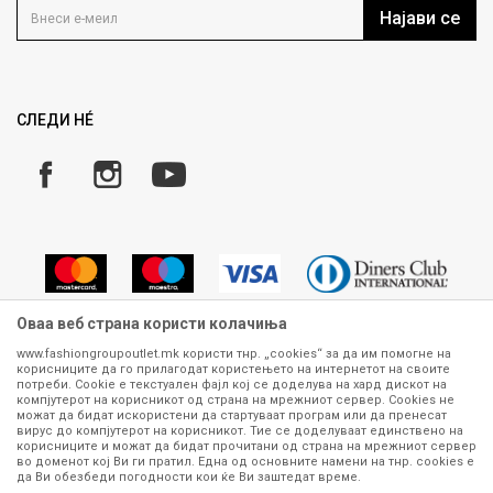
Кариера
Најави се
Како да купите
Ценовник
Право на повлекување/враќање на производ
Рекламации
Замена и рефундација на производи
СЛЕДИ НÉ
Услови за испорака
Плаќање
Оваа веб страна користи колачиња
www.fashiongroupoutlet.mk користи тнр. „cookies“ за да им помогне на
корисниците да го прилагодат користењето на интернетот на своите
Сите информации околу производите кои се изложени на нашата
потреби. Cookie е текстуален фајл кој се доделува на хард дискот на
онлајн продавница се стремиме да бидат конкретни, точни и прецизни,
компјутерот на корисникот од страна на мрежниот сервер. Cookies не
можат да бидат искористени да стартуваат програм или да пренесат
меѓутоа не можеме да гарантираме дека се без ниту една грешка или
вирус до компјутерот на корисникот. Тие се доделуваат единствено на
пак дека сите производи во моментот се достапни на залиха.
корисниците и можат да бидат прочитани од страна на мрежниот сервер
Фотографиите се најверодостојниот приказ на производот. Доколку
во доменот кој Ви ги пратил. Една од основните намени на тнр. сookies е
дојде до потреба за замена на производ или рефундација, процедурата
да Ви обезбеди погодности кои ќе Ви заштедат време.