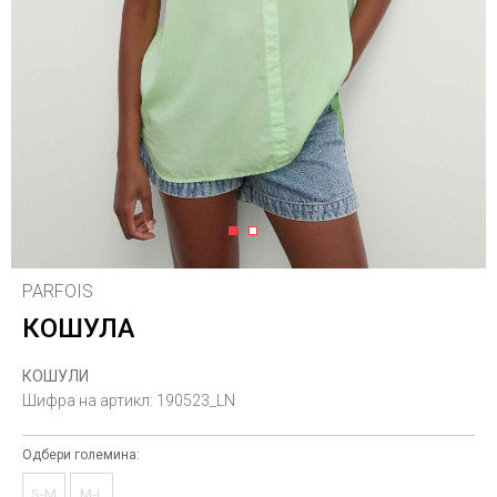
1
2
PARFOIS
КОШУЛА
КОШУЛИ
Шифра на артикл:
190523_LN
Одбери големина:
S-M
M-L