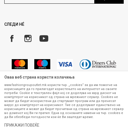
Ценовник
Право на повлекување/враќање на производ
Рекламации
Замена и рефундација на производи
СЛЕДИ НÉ
Услови за испорака
Плаќање
Оваа веб страна користи колачиња
www.fashiongroupoutlet.mk користи тнр. „cookies“ за да им помогне на
корисниците да го прилагодат користењето на интернетот на своите
Сите информации околу производите кои се изложени на нашата
потреби. Cookie е текстуален фајл кој се доделува на хард дискот на
онлајн продавница се стремиме да бидат конкретни, точни и прецизни,
компјутерот на корисникот од страна на мрежниот сервер. Cookies не
можат да бидат искористени да стартуваат програм или да пренесат
меѓутоа не можеме да гарантираме дека се без ниту една грешка или
вирус до компјутерот на корисникот. Тие се доделуваат единствено на
пак дека сите производи во моментот се достапни на залиха.
корисниците и можат да бидат прочитани од страна на мрежниот сервер
Фотографиите се најверодостојниот приказ на производот. Доколку
во доменот кој Ви ги пратил. Една од основните намени на тнр. сookies е
дојде до потреба за замена на производ или рефундација, процедурата
да Ви обезбеди погодности кои ќе Ви заштедат време.
може да трае до 15 работни дена. За повеќе информации,
ПРИКАЖИ ПОВЕЌЕ
контактирајте не на телефонскиот број 070 275 363 или на е-