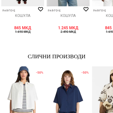
ИСПРАТИ
КОШУЛА
КОШУЛА
КО
845
МКД
1.245
МКД
845
1.690
МКД
2.490
МКД
1.69
СЛИЧНИ ПРОИЗВОДИ
-50
%
-50
%