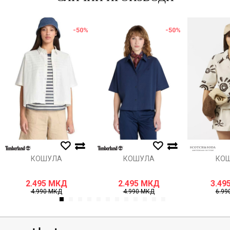
-50
%
-50
%
КОШУЛА
КОШУЛА
КО
2.495
МКД
2.495
МКД
3.49
4.990
МКД
4.990
МКД
6.99
1
2
3
4
5
6
7
8
9
10
11
12