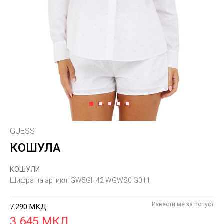
1
2
3
4
5
GUESS
КОШУЛА
КОШУЛИ
Шифра на артикл:
GW5GH42 WGWS0 G011
Извести ме за попуст
7.290
МКД
3.645
МКД