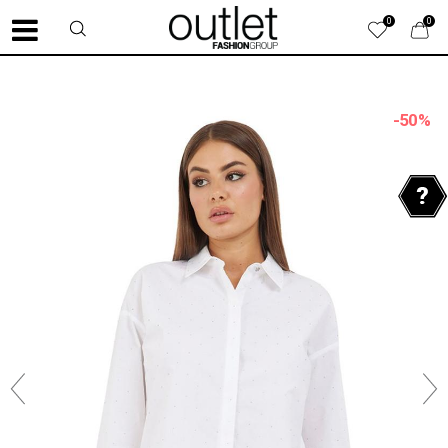
0
0
-50
%