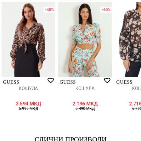
-40
%
-60
%
Порака
ИСПРАТИ
КОШУЛА
КОШУЛА
КО
3.594
МКД
2.196
МКД
2.71
5.990
МКД
5.490
МКД
6.79
СЛИЧНИ ПРОИЗВОДИ