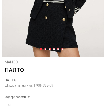
1
2
3
4
5
6
MANGO
ПАЛТО
ПАЛТА
Шифра на артикл:
17084393-99
Одбери големина:
M
L