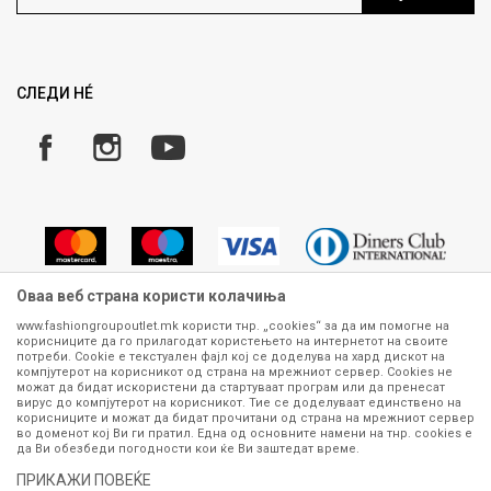
Ценовник
Право на повлекување/враќање на производ
Рекламации
Замена и рефундација на производи
СЛЕДИ НÉ
Услови за испорака
Плаќање
Оваа веб страна користи колачиња
www.fashiongroupoutlet.mk користи тнр. „cookies“ за да им помогне на
корисниците да го прилагодат користењето на интернетот на своите
Сите информации околу производите кои се изложени на нашата
потреби. Cookie е текстуален фајл кој се доделува на хард дискот на
онлајн продавница се стремиме да бидат конкретни, точни и прецизни,
компјутерот на корисникот од страна на мрежниот сервер. Cookies не
можат да бидат искористени да стартуваат програм или да пренесат
меѓутоа не можеме да гарантираме дека се без ниту една грешка или
вирус до компјутерот на корисникот. Тие се доделуваат единствено на
пак дека сите производи во моментот се достапни на залиха.
корисниците и можат да бидат прочитани од страна на мрежниот сервер
Фотографиите се најверодостојниот приказ на производот. Доколку
во доменот кој Ви ги пратил. Една од основните намени на тнр. сookies е
дојде до потреба за замена на производ или рефундација, процедурата
да Ви обезбеди погодности кои ќе Ви заштедат време.
може да трае до 15 работни дена. За повеќе информации,
ПРИКАЖИ ПОВЕЌЕ
контактирајте не на телефонскиот број 070 275 363 или на е-