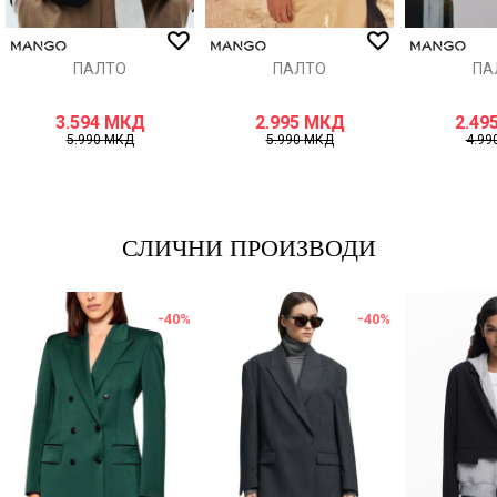
ИСПРАТИ
ПАЛТО
ПАЛТО
ПА
3.594
МКД
2.995
МКД
2.49
5.990
МКД
5.990
МКД
4.99
СЛИЧНИ ПРОИЗВОДИ
-40
%
-40
%