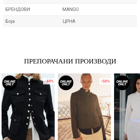
БРЕНДОВИ
MANGO
Боја
ЦРНА
Име/Прекар
Е-меил
ПРЕПОРАЧАНИ ПРОИЗВОДИ
-40
%
-50
%
Порака